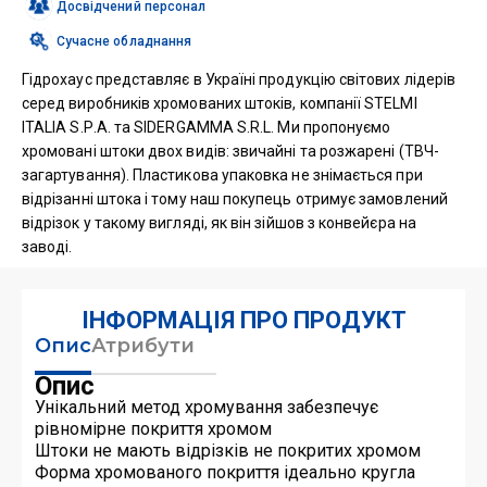
(пустотілий)
Досвідчений персонал
кількість
Сучасне обладнання
Гідрохаус представляє в Україні продукцію світових лідерів
серед виробників хромованих штоків, компанії STELMI
ITALIA S.Р.A. та SIDERGAMMA S.R.L. Ми пропонуємо
хромовані штоки двох видів: звичайні та розжарені (ТВЧ-
загартування). Пластикова упаковка не знімається при
відрізанні штока і тому наш покупець отримує замовлений
відрізок у такому вигляді, як він зійшов з конвейєра на
заводі.
ІНФОРМАЦІЯ ПРО ПРОДУКТ
Опис
Атрибути
Опис
Унікальний метод хромування забезпечує
рівномірне покриття хромом
Штоки не мають відрізків не покритих хромом
Форма хромованого покриття ідеально кругла