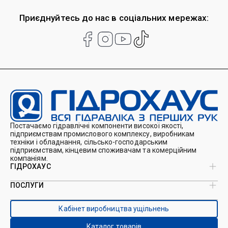
Приєднуйтесь до нас в соціальних мережах:
Постачаємо гідравлічні компоненти високої якості,
підприємствам промислового комплексу, виробникам
техніки і обладнання, сільсько-господарським
підприємствам, кінцевим споживачам та комерційним
компаніям.
ГІДРОХАУС
ПОСЛУГИ
Про нас
Магазин
Виробництво ущільнень
Кейси
Кабінет виробництва ущільнень
Виробництво гідроциліндрів
Каталоги
Ремонт гідроциліндрів
Блог
Каталог товарів