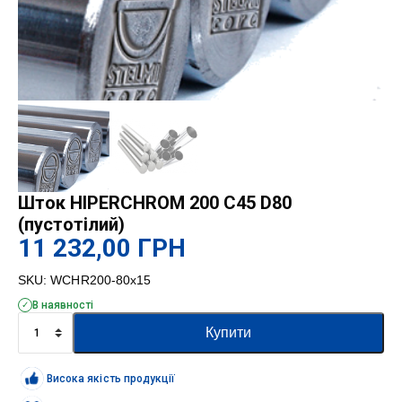
Шток HIPERCHROM 200 C45 D80
(пустотілий)
11 232,00
ГРН
SKU:
WCHR200-80x15
В наявності
Шток
Купити
HIPERCHROM
200
C45
Висока якість продукції
D80