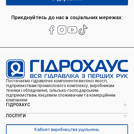
Приєднуйтесь до нас в соціальних мережах:
Постачаємо гідравлічні компоненти високої якості,
підприємствам промислового комплексу, виробникам
техніки і обладнання, сільсько-господарським
підприємствам, кінцевим споживачам та комерційним
компаніям.
ГІДРОХАУС
ПОСЛУГИ
Про нас
Магазин
Виробництво ущільнень
Кейси
Кабінет виробництва ущільнень
Виробництво гідроциліндрів
Каталоги