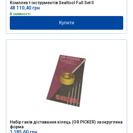
Комплект інструментів Sealtool Full Set II
48 110,40
грн
В наявності
Купити
Набір гаків діставання кілець (OR PICKER) заокруглена
форма
1 185,60
грн