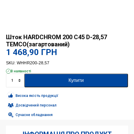
Шток HARDCHROM 200 C45 D-28,57
TEMCO(загартований)
1 468,90
ГРН
SKU:
WHHR200-28,57
В наявності
Шток
Купити
HARDCHROM
200
C45
Висока якість продукції
D-
28,57
Досвідчений персонал
TEMCO(загартований)
Сучасне обладнання
кількість