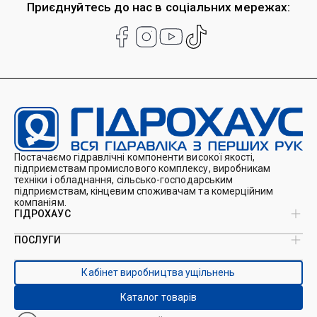
Приєднуйтесь до нас в соціальних мережах:
Постачаємо гідравлічні компоненти високої якості,
підприємствам промислового комплексу, виробникам
техніки і обладнання, сільсько-господарським
підприємствам, кінцевим споживачам та комерційним
компаніям.
ГІДРОХАУС
ПОСЛУГИ
Про нас
Магазин
Виробництво ущільнень
Кейси
Кабінет виробництва ущільнень
Виробництво гідроциліндрів
Каталоги
Ремонт гідроциліндрів
Блог
Каталог товарів
Ремонт і виготовлення РВТ
Контакти