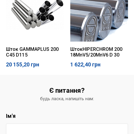
Шток GAMMAPLUS 200
ШтокHIPERCHROM 200
C45 D115
18MnV5/20MnV6 D 30
20 155,20
грн
1 622,40
грн
Є питання?
будь ласка, напишіть нам:
Ім'я