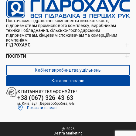
Постачаємо гідравлічні компоненти високої якості,
підприємствам промислового комплексу, виробникам
техніки і обладнання, сільсько-господарським
підприємствам, кінцевим споживачам та комерційним
компаніям.
ГІДРОХАУС
ПОСЛУГИ
Про нас
Магазин
Виробництво ущільнень
Кейси
Кабінет виробництва ущільнень
Виробництво гідроциліндрів
Каталоги
Ремонт гідроциліндрів
Блог
Каталог товарів
Ремонт і виготовлення РВТ
Контакти
Ремонт техніки
Є ПИТАННЯ? ТЕЛЕФОНУЙТЕ!
Гідрофікація авто
+38 (067) 326-43-63
м. Київ, вул. Деревообробна, 6-Б
Показати на мапі
@ 2026
Destra Marketing