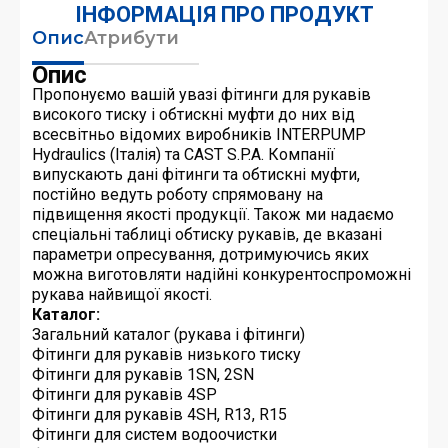
ІНФОРМАЦІЯ ПРО ПРОДУКТ
Опис
Атрибути
Опис
Пропонуємо вашій увазі фітинги для рукавів
високого тиску і обтискні муфти до них від
всесвітньо відомих виробників INTERPUMP
Hydraulics (Італія) та CAST S.P.A. Компанії
випускають дані фітинги та обтискні муфти,
постійно ведуть роботу спрямовану на
підвищення якості продукції. Також ми надаємо
спеціальні таблиці обтиску рукавів, де вказані
параметри опресування, дотримуючись яких
можна виготовляти надійні конкурентоспроможні
рукава найвищої якості.
Каталог:
Загальний каталог (рукава і фітинги)
Фітинги для рукавів низького тиску
Фітинги для рукавів 1SN, 2SN
Фітинги для рукавів 4SP
Фітинги для рукавів 4SH, R13, R15
Фітинги для систем водоочистки