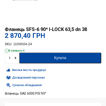
Фланець SFS-6 90* I-LOCK 63,5 dn 38
2 870,40
ГРН
SKU:
1100H24-24
В наявності
Фланець
Купити
SFS-
6
90*
Висока якість продукції
I-
LOCK
Досвідчений персонал
63,5
Сучасне обладнання
dn
38
Фланець SAE 6000 PSI 90°
кількість