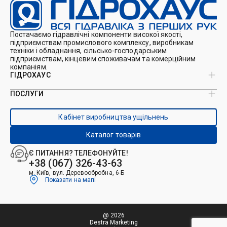
Постачаємо гідравлічні компоненти високої якості,
підприємствам промислового комплексу, виробникам
техніки і обладнання, сільсько-господарським
підприємствам, кінцевим споживачам та комерційним
компаніям.
ГІДРОХАУС
ПОСЛУГИ
Про нас
Магазин
Виробництво ущільнень
Кейси
Кабінет виробництва ущільнень
Виробництво гідроциліндрів
Каталоги
Ремонт гідроциліндрів
Блог
Каталог товарів
Ремонт і виготовлення РВТ
Контакти
Ремонт техніки
Є ПИТАННЯ? ТЕЛЕФОНУЙТЕ!
Гідрофікація авто
+38 (067) 326-43-63
м. Київ, вул. Деревообробна, 6-Б
Показати на мапі
@ 2026
Destra Marketing