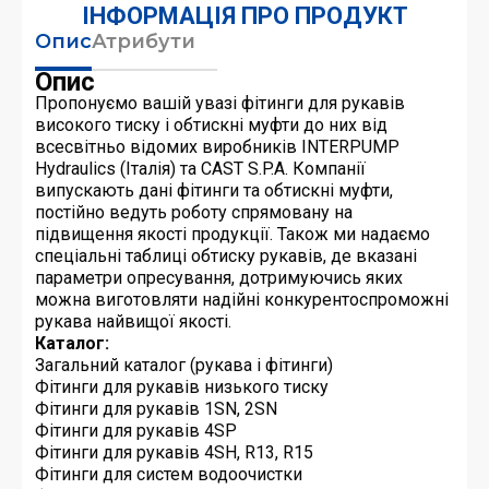
ІНФОРМАЦІЯ ПРО ПРОДУКТ
Опис
Атрибути
Опис
Пропонуємо вашій увазі фітинги для рукавів
високого тиску і обтискні муфти до них від
всесвітньо відомих виробників INTERPUMP
Hydraulics (Італія) та CAST S.P.A. Компанії
випускають дані фітинги та обтискні муфти,
постійно ведуть роботу спрямовану на
підвищення якості продукції. Також ми надаємо
спеціальні таблиці обтиску рукавів, де вказані
параметри опресування, дотримуючись яких
можна виготовляти надійні конкурентоспроможні
рукава найвищої якості.
Каталог:
Загальний каталог (рукава і фітинги)
Фітинги для рукавів низького тиску
Фітинги для рукавів 1SN, 2SN
Фітинги для рукавів 4SP
Фітинги для рукавів 4SH, R13, R15
Фітинги для систем водоочистки