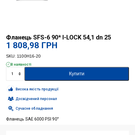
Фланець SFS-6 90* I-LOCK 54,1 dn 25
1 808,98
ГРН
SKU:
1100H16-20
В наявності
Фланець
Купити
SFS-
6
90*
Висока якість продукції
I-
LOCK
Досвідчений персонал
54,1
Сучасне обладнання
dn
25
Фланець SAE 6000 PSI 90°
кількість