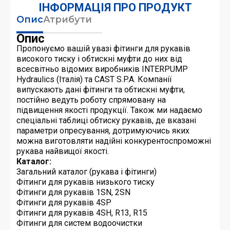
ІНФОРМАЦІЯ ПРО ПРОДУКТ
Опис
Атрибути
Опис
Пропонуємо вашій увазі фітинги для рукавів
високого тиску і обтискні муфти до них від
всесвітньо відомих виробників INTERPUMP
Hydraulics (Італія) та CAST S.P.A. Компанії
випускають дані фітинги та обтискні муфти,
постійно ведуть роботу спрямовану на
підвищення якості продукції. Також ми надаємо
спеціальні таблиці обтиску рукавів, де вказані
параметри опресування, дотримуючись яких
можна виготовляти надійні конкурентоспроможні
рукава найвищої якості.
Каталог:
Загальний каталог (рукава і фітинги)
Фітинги для рукавів низького тиску
Фітинги для рукавів 1SN, 2SN
Фітинги для рукавів 4SP
Фітинги для рукавів 4SH, R13, R15
Фітинги для систем водоочистки