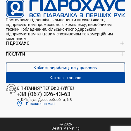
Постачаємо гідравлічні компоненти високої якості,
підприємствам промислового комплексу, виробникам
техніки і обладнання, сільсько-господарським
підприємствам, кінцевим споживачам та комерційним
компаніям.
ГІДРОХАУС
ПОСЛУГИ
Про нас
Магазин
Виробництво ущільнень
Кейси
Кабінет виробництва ущільнень
Виробництво гідроциліндрів
Каталоги
Ремонт гідроциліндрів
Блог
Каталог товарів
Ремонт і виготовлення РВТ
Контакти
Ремонт техніки
Є ПИТАННЯ? ТЕЛЕФОНУЙТЕ!
Гідрофікація авто
+38 (067) 326-43-63
м. Київ, вул. Деревообробна, 6-Б
Показати на мапі
@ 2026
Destra Marketing