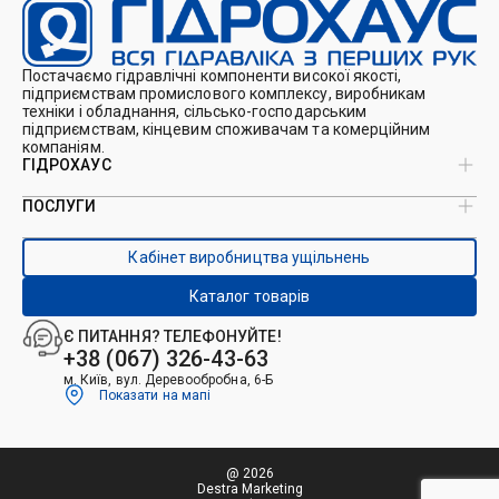
Постачаємо гідравлічні компоненти високої якості,
підприємствам промислового комплексу, виробникам
техніки і обладнання, сільсько-господарським
підприємствам, кінцевим споживачам та комерційним
компаніям.
ГІДРОХАУС
ПОСЛУГИ
Про нас
Магазин
Виробництво ущільнень
Кейси
Кабінет виробництва ущільнень
Виробництво гідроциліндрів
Каталоги
Ремонт гідроциліндрів
Блог
Каталог товарів
Ремонт і виготовлення РВТ
Контакти
Ремонт техніки
Є ПИТАННЯ? ТЕЛЕФОНУЙТЕ!
Гідрофікація авто
+38 (067) 326-43-63
м. Київ, вул. Деревообробна, 6-Б
Показати на мапі
@ 2026
Destra Marketing