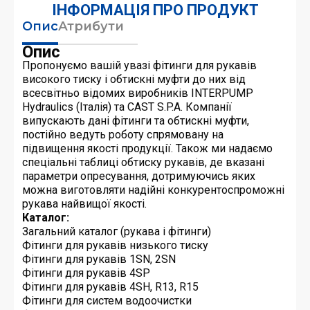
ІНФОРМАЦІЯ ПРО ПРОДУКТ
Опис
Атрибути
Опис
Пропонуємо вашій увазі фітинги для рукавів
високого тиску і обтискні муфти до них від
всесвітньо відомих виробників INTERPUMP
Hydraulics (Італія) та CAST S.P.A. Компанії
випускають дані фітинги та обтискні муфти,
постійно ведуть роботу спрямовану на
підвищення якості продукції. Також ми надаємо
спеціальні таблиці обтиску рукавів, де вказані
параметри опресування, дотримуючись яких
можна виготовляти надійні конкурентоспроможні
рукава найвищої якості.
Каталог:
Загальний каталог (рукава і фітинги)
Фітинги для рукавів низького тиску
Фітинги для рукавів 1SN, 2SN
Фітинги для рукавів 4SP
Фітинги для рукавів 4SH, R13, R15
Фітинги для систем водоочистки