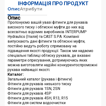
ІНФОРМАЦІЯ ПРО ПРОДУКТ
Опис
Атрибути
Опис
Пропонуємо вашій увазі фітинги для рукавів
високого тиску і обтискні муфти до них від
всесвітньо відомих виробників INTERPUMP
Hydraulics (Італія) та CAST S.P.A. Компанії
випускають дані фітинги та обтискні муфти,
постійно ведуть роботу спрямовану на
підвищення якості продукції. Також ми надаємо
спеціальні таблиці обтиску рукавів, де вказані
параметри опресування, дотримуючись яких
можна виготовляти надійні конкурентоспроможні
рукава найвищої якості.
Каталог:
Загальний каталог (рукава і фітинги)
Фітинги для рукавів низького тиску
Фітинги для рукавів 1SN, 2SN
Фітинги для рукавів 4SP
Фітинги для рукавів 4SH, R13, R15
Фітинги для систем водоочистки