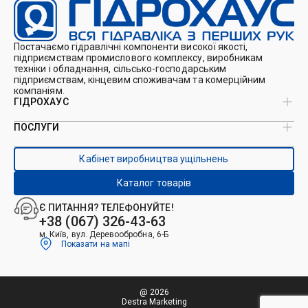
Постачаємо гідравлічні компоненти високої якості,
підприємствам промислового комплексу, виробникам
техніки і обладнання, сільсько-господарським
підприємствам, кінцевим споживачам та комерційним
компаніям.
ГІДРОХАУС
ПОСЛУГИ
Про нас
Магазин
Виробництво ущільнень
Кейси
Кабінет виробництва ущільнень
Виробництво гідроциліндрів
Каталоги
Ремонт гідроциліндрів
Блог
Каталог товарів
Ремонт і виготовлення РВТ
Контакти
Ремонт техніки
Є ПИТАННЯ? ТЕЛЕФОНУЙТЕ!
Гідрофікація авто
+38 (067) 326-43-63
м. Київ, вул. Деревообробна, 6-Б
Показати на мапі
@ 2026
Destra Marketing