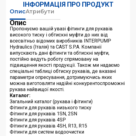
ІНФОРМАЦІЯ ПРО ПРОДУКТ
Опис
Атрибути
Опис
Пропонуємо вашій увазі фітинги для рукавів
високого тиску і обтискні муфти до них від
всесвітньо відомих виробників INTERPUMP
Hydraulics (Італія) та CAST S.P.A. Компанії
випускають дані фітинги та обтискні муфти,
постійно ведуть роботу спрямовану на
підвищення якості продукції. Також ми надаємо
спеціальні таблиці обтиску рукавів, де вказані
параметри опресування, дотримуючись яких
можна виготовляти надійні конкурентоспроможні
рукава найвищої якості.
Каталог:
Загальний каталог (рукава і фітинги)
Фітинги для рукавів низького тиску
Фітинги для рукавів 1SN, 2SN
Фітинги для рукавів 4SP
Фітинги для рукавів 4SH, R13, R15
Фітинги для систем водоочистки