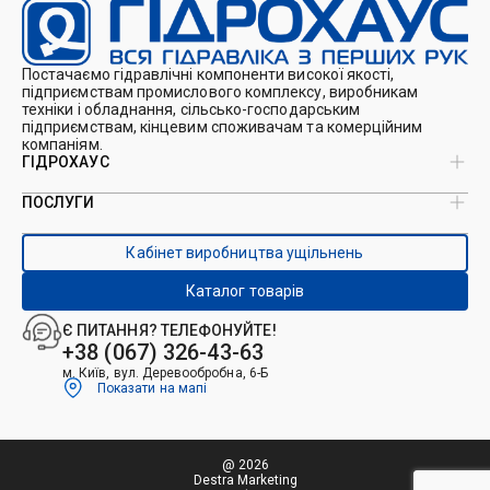
Постачаємо гідравлічні компоненти високої якості,
підприємствам промислового комплексу, виробникам
техніки і обладнання, сільсько-господарським
підприємствам, кінцевим споживачам та комерційним
компаніям.
ГІДРОХАУС
ПОСЛУГИ
Про нас
Магазин
Виробництво ущільнень
Кейси
Кабінет виробництва ущільнень
Виробництво гідроциліндрів
Каталоги
Ремонт гідроциліндрів
Блог
Каталог товарів
Ремонт і виготовлення РВТ
Контакти
Ремонт техніки
Є ПИТАННЯ? ТЕЛЕФОНУЙТЕ!
Гідрофікація авто
+38 (067) 326-43-63
м. Київ, вул. Деревообробна, 6-Б
Показати на мапі
@ 2026
Destra Marketing