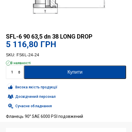
SFL-6 90 63,5 dn 38 LONG DROP
5 116,80
ГРН
SKU:
FS6L-24-24
В наявності
SFL-
Купити
6
90
63,5
Висока якість продукції
dn
38
Досвідчений персонал
LONG
Сучасне обладнання
DROP
кількість
Фланець 90° SAE 6000 PSI подовжений