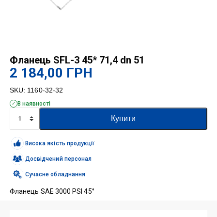
Фланець SFL-3 45* 71,4 dn 51
2 184,00
ГРН
SKU:
1160-32-32
В наявності
Фланець
Купити
SFL-
3
45*
Висока якість продукції
71,4
dn
Досвідчений персонал
51
Сучасне обладнання
кількість
Фланець SAE 3000 PSI 45°