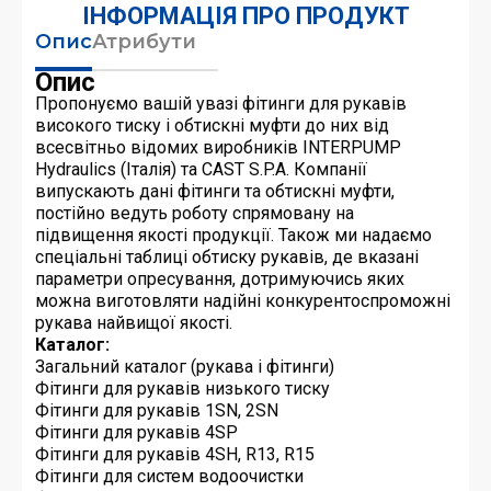
ІНФОРМАЦІЯ ПРО ПРОДУКТ
Опис
Атрибути
Опис
Пропонуємо вашій увазі фітинги для рукавів
високого тиску і обтискні муфти до них від
всесвітньо відомих виробників INTERPUMP
Hydraulics (Італія) та CAST S.P.A. Компанії
випускають дані фітинги та обтискні муфти,
постійно ведуть роботу спрямовану на
підвищення якості продукції. Також ми надаємо
спеціальні таблиці обтиску рукавів, де вказані
параметри опресування, дотримуючись яких
можна виготовляти надійні конкурентоспроможні
рукава найвищої якості.
Каталог:
Загальний каталог (рукава і фітинги)
Фітинги для рукавів низького тиску
Фітинги для рукавів 1SN, 2SN
Фітинги для рукавів 4SP
Фітинги для рукавів 4SH, R13, R15
Фітинги для систем водоочистки