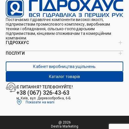
Постачаємо гідравлічні компоненти високої якості,
підприємствам промислового комплексу, виробникам
техніки і обладнання, сільсько-господарським
підприємствам, кінцевим споживачам та комерційним
компаніям.
ГІДРОХАУС
ПОСЛУГИ
Про нас
Магазин
Виробництво ущільнень
Кейси
Кабінет виробництва ущільнень
Виробництво гідроциліндрів
Каталоги
Ремонт гідроциліндрів
Блог
Каталог товарів
Ремонт і виготовлення РВТ
Контакти
Ремонт техніки
Є ПИТАННЯ? ТЕЛЕФОНУЙТЕ!
Гідрофікація авто
+38 (067) 326-43-63
м. Київ, вул. Деревообробна, 6-Б
Показати на мапі
@ 2026
Destra Marketing