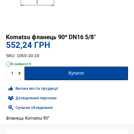
Komatsu фланець 90* DN16 5/8″
552,24
ГРН
SKU:
1050-10-10
В наявності
Komatsu
Купити
фланець
90*
DN16
Висока якість продукції
5/8"
кількість
Досвідчений персонал
Сучасне обладнання
Фланець Komatsu 90°