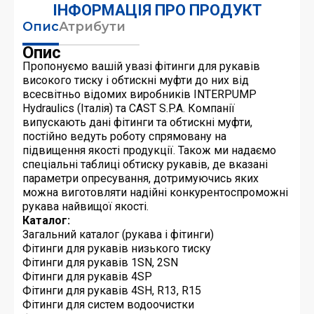
ІНФОРМАЦІЯ ПРО ПРОДУКТ
Опис
Атрибути
Опис
Пропонуємо вашій увазі фітинги для рукавів
високого тиску і обтискні муфти до них від
всесвітньо відомих виробників INTERPUMP
Hydraulics (Італія) та CAST S.P.A. Компанії
випускають дані фітинги та обтискні муфти,
постійно ведуть роботу спрямовану на
підвищення якості продукції. Також ми надаємо
спеціальні таблиці обтиску рукавів, де вказані
параметри опресування, дотримуючись яких
можна виготовляти надійні конкурентоспроможні
рукава найвищої якості.
Каталог:
Загальний каталог (рукава і фітинги)
Фітинги для рукавів низького тиску
Фітинги для рукавів 1SN, 2SN
Фітинги для рукавів 4SP
Фітинги для рукавів 4SH, R13, R15
Фітинги для систем водоочистки