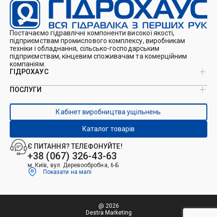
Постачаємо гідравлічні компоненти високої якості,
підприємствам промислового комплексу, виробникам
техніки і обладнання, сільсько-господарським
підприємствам, кінцевим споживачам та комерційним
компаніям.
ГІДРОХАУС
ПОСЛУГИ
Про нас
Магазин
Виробництво ущільнень
Кейси
Кабінет виробництва ущільнень
Виробництво гідроциліндрів
Каталоги
Ремонт гідроциліндрів
Блог
Каталог товарів
Ремонт і виготовлення РВТ
Контакти
Ремонт техніки
Є ПИТАННЯ? ТЕЛЕФОНУЙТЕ!
Гідрофікація авто
+38 (067) 326-43-63
м. Київ, вул. Деревообробна, 6-Б
Показати на мапі
@ 2026
Destra Marketing