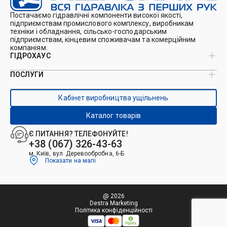
Постачаємо гідравлічні компоненти високої якості,
підприємствам промислового комплексу, виробникам
техніки і обладнання, сільсько-господарським
підприємствам, кінцевим споживачам та комерційним
компаніям.
ГІДРОХАУС
ПОСЛУГИ
Про нас
Магазин
Виробництво ущільнень
Кейси
Кабінет виробництва ущільнень
Виробництво гідроциліндрів
Каталоги
Ремонт гідроциліндрів
Блог
Каталог товарів
Ремонт і виготовлення РВТ
Контакти
Ремонт техніки
Є ПИТАННЯ? ТЕЛЕФОНУЙТЕ!
Гідрофікація авто
+38 (067) 326-43-63
м. Київ, вул. Деревообробна, 6-Б
Показати на мапі
@ 2026
Destra Marketing
Політика конфіденційності