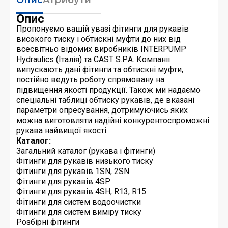
Опис
Пропонуємо вашій увазі фітинги для рукавів
високого тиску і обтискні муфти до них від
всесвітньо відомих виробників INTERPUMP
Hydraulics (Італія) та CAST S.P.A. Компанії
випускають дані фітинги та обтискні муфти,
постійно ведуть роботу спрямовану на
підвищення якості продукції. Також ми надаємо
спеціальні таблиці обтиску рукавів, де вказані
параметри опресування, дотримуючись яких
можна виготовляти надійні конкурентоспроможні
рукава найвищої якості.
Каталог:
Загальний каталог (рукава і фітинги)
Фітинги для рукавів низького тиску
Фітинги для рукавів 1SN, 2SN
Фітинги для рукавів 4SP
Фітинги для рукавів 4SH, R13, R15
Фітинги для систем водоочистки
Фітинги для систем виміру тиску
Розбірні фітинги