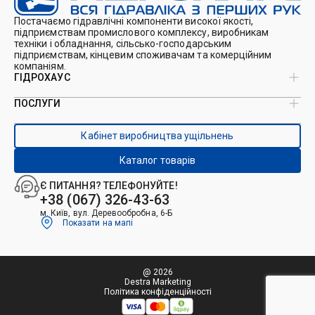
Постачаємо гідравлічні компоненти високої якості,
підприємствам промислового комплексу, виробникам
техніки і обладнання, сільсько-господарським
підприємствам, кінцевим споживачам та комерційним
компаніям.
ГІДРОХАУС
ПОСЛУГИ
Про нас
Магазин
Виробництво ущільнень
Кейси
Кабінет виробництва ущільнень
Виробництво гідроциліндрів
Каталоги
Ремонт гідроциліндрів
Блог
Каталог товарів
Ремонт і виготовлення РВТ
Контакти
Ремонт техніки
Є ПИТАННЯ? ТЕЛЕФОНУЙТЕ!
Гідрофікація авто
+38 (067) 326-43-63
м. Київ, вул. Деревообробна, 6-Б
Показати на мапі
@ 2026
Destra Marketing
Політика конфіденційності