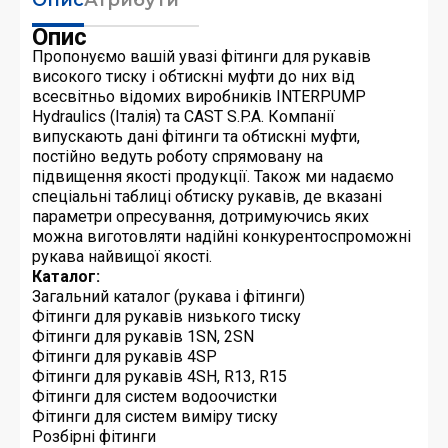
Опис
Пропонуємо вашій увазі фітинги для рукавів
високого тиску і обтискні муфти до них від
всесвітньо відомих виробників INTERPUMP
Hydraulics (Італія) та CAST S.P.A. Компанії
випускають дані фітинги та обтискні муфти,
постійно ведуть роботу спрямовану на
підвищення якості продукції. Також ми надаємо
спеціальні таблиці обтиску рукавів, де вказані
параметри опресування, дотримуючись яких
можна виготовляти надійні конкурентоспроможні
рукава найвищої якості.
Каталог:
Загальний каталог (рукава і фітинги)
Фітинги для рукавів низького тиску
Фітинги для рукавів 1SN, 2SN
Фітинги для рукавів 4SP
Фітинги для рукавів 4SH, R13, R15
Фітинги для систем водоочистки
Фітинги для систем виміру тиску
Розбірні фітинги