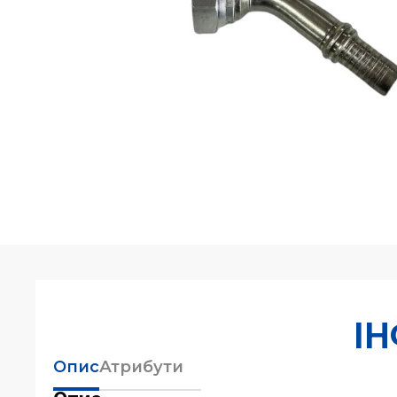
І
Опис
Атрибути