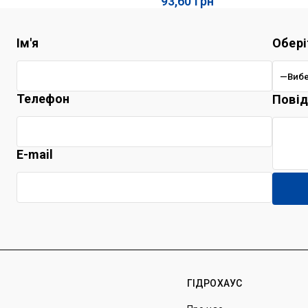
93,60
грн
Ім'я
Обері
Телефон
Пові
E-mail
ГІДРОХАУС