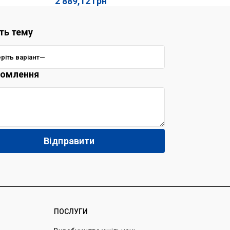
2 889,12
грн
56
ть тему
домлення
ПОСЛУГИ