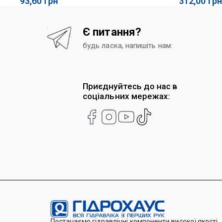
93,60
грн
312,00
грн
Є питання?
будь ласка, напишіть нам:
Приєднуйтесь до нас в
соціальних мережах:
Постачаємо гідравлічні компоненти високої якості,