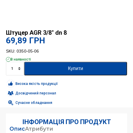
Штуцер AGR 3/8″ dn 8
69,89
ГРН
SKU:
0350-05-06
В наявності
Штуцер
Купити
AGR
3/8"
dn
Висока якість продукції
8
кількість
Досвідчений персонал
Сучасне обладнання
ІНФОРМАЦІЯ ПРО ПРОДУКТ
Опис
Атрибути