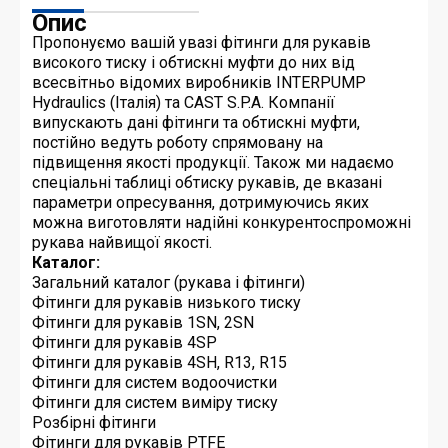
Опис
Пропонуємо вашій увазі фітинги для рукавів
високого тиску і обтискні муфти до них від
всесвітньо відомих виробників INTERPUMP
Hydraulics (Італія) та CAST S.P.A. Компанії
випускають дані фітинги та обтискні муфти,
постійно ведуть роботу спрямовану на
підвищення якості продукції. Також ми надаємо
спеціальні таблиці обтиску рукавів, де вказані
параметри опресування, дотримуючись яких
можна виготовляти надійні конкурентоспроможні
рукава найвищої якості.
Каталог:
Загальний каталог (рукава і фітинги)
Фітинги для рукавів низького тиску
Фітинги для рукавів 1SN, 2SN
Фітинги для рукавів 4SP
Фітинги для рукавів 4SH, R13, R15
Фітинги для систем водоочистки
Фітинги для систем виміру тиску
Розбірні фітинги
Фітинги для рукавів PTFE