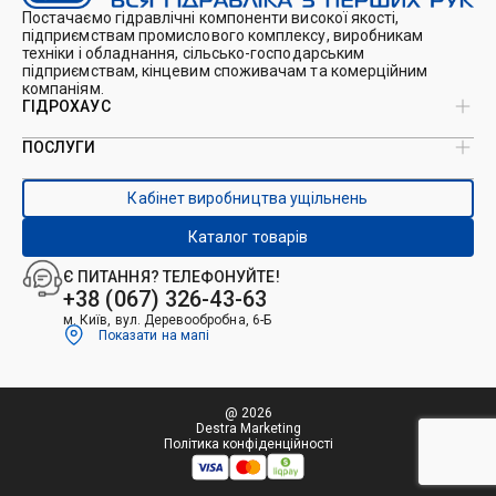
Постачаємо гідравлічні компоненти високої якості,
підприємствам промислового комплексу, виробникам
техніки і обладнання, сільсько-господарським
підприємствам, кінцевим споживачам та комерційним
компаніям.
ГІДРОХАУС
ПОСЛУГИ
Про нас
Магазин
Виробництво ущільнень
Кейси
Кабінет виробництва ущільнень
Виробництво гідроциліндрів
Каталоги
Ремонт гідроциліндрів
Блог
Каталог товарів
Ремонт і виготовлення РВТ
Контакти
Ремонт техніки
Є ПИТАННЯ? ТЕЛЕФОНУЙТЕ!
Гідрофікація авто
+38 (067) 326-43-63
м. Київ, вул. Деревообробна, 6-Б
Показати на мапі
@ 2026
Destra Marketing
Політика конфіденційності