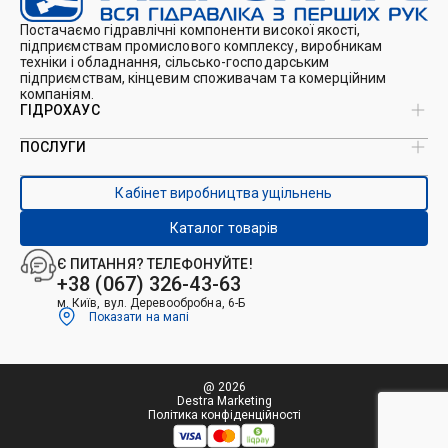
Постачаємо гідравлічні компоненти високої якості,
підприємствам промислового комплексу, виробникам
техніки і обладнання, сільсько-господарським
підприємствам, кінцевим споживачам та комерційним
компаніям.
ГІДРОХАУС
ПОСЛУГИ
Про нас
Магазин
Виробництво ущільнень
Кейси
Кабінет виробництва ущільнень
Виробництво гідроциліндрів
Каталоги
Ремонт гідроциліндрів
Блог
Каталог товарів
Ремонт і виготовлення РВТ
Контакти
Ремонт техніки
Є ПИТАННЯ? ТЕЛЕФОНУЙТЕ!
Гідрофікація авто
+38 (067) 326-43-63
м. Київ, вул. Деревообробна, 6-Б
Показати на мапі
@ 2026
Destra Marketing
Політика конфіденційності