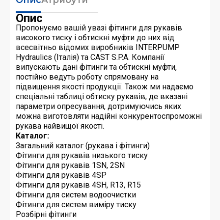
Опис
Пропонуємо вашій увазі фітинги для рукавів
високого тиску і обтискні муфти до них від
всесвітньо відомих виробників INTERPUMP
Hydraulics (Італія) та CAST S.P.A. Компанії
випускають дані фітинги та обтискні муфти,
постійно ведуть роботу спрямовану на
підвищення якості продукції. Також ми надаємо
спеціальні таблиці обтиску рукавів, де вказані
параметри опресування, дотримуючись яких
можна виготовляти надійні конкурентоспроможні
рукава найвищої якості.
Каталог:
Загальний каталог (рукава і фітинги)
Фітинги для рукавів низького тиску
Фітинги для рукавів 1SN, 2SN
Фітинги для рукавів 4SP
Фітинги для рукавів 4SH, R13, R15
Фітинги для систем водоочистки
Фітинги для систем виміру тиску
Розбірні фітинги