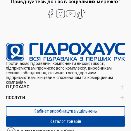
Приєднуйтесь до нас в соціальних мережах:
Постачаємо гідравлічні компоненти високої якості,
підприємствам промислового комплексу, виробникам
техніки і обладнання, сільсько-господарським
підприємствам, кінцевим споживачам та комерційним
компаніям.
ГІДРОХАУС
ПОСЛУГИ
Про нас
Магазин
Виробництво ущільнень
Кейси
Кабінет виробництва ущільнень
Виробництво гідроциліндрів
Каталоги
Ремонт гідроциліндрів
Блог
Каталог товарів
Ремонт і виготовлення РВТ
Контакти
Ремонт техніки