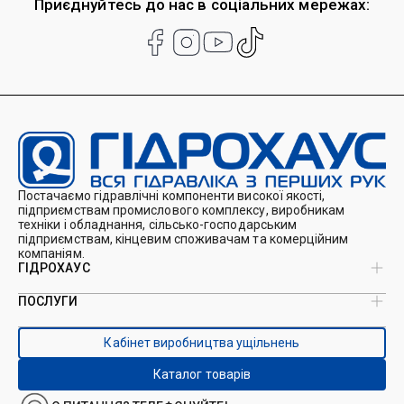
Приєднуйтесь до нас в соціальних мережах:
Постачаємо гідравлічні компоненти високої якості,
підприємствам промислового комплексу, виробникам
техніки і обладнання, сільсько-господарським
підприємствам, кінцевим споживачам та комерційним
компаніям.
ГІДРОХАУС
ПОСЛУГИ
Про нас
Магазин
Виробництво ущільнень
Кейси
Кабінет виробництва ущільнень
Виробництво гідроциліндрів
Каталоги
Ремонт гідроциліндрів
Блог
Каталог товарів
Ремонт і виготовлення РВТ
Контакти
Ремонт техніки