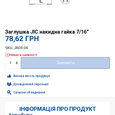
Заглушка JIC накидна гайка 7/16”
78,62
ГРН
SKU:
J608-04
Немає в наявності
Заглушка
Замовити
JIC
накидна
гайка
Висока якість продукції
7/16''
кількість
Досвідчений персонал
Сучасне обладнання
ІНФОРМАЦІЯ ПРО ПРОДУКТ
Атрибути