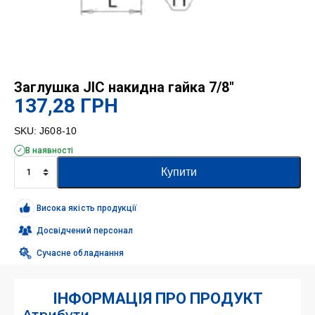
Заглушка JIC накидна гайка 7/8″
137,28
ГРН
SKU:
J608-10
В наявності
Заглушка
Купити
JIC
накидна
гайка
Висока якість продукції
7/8"
кількість
Досвідчений персонал
Сучасне обладнання
ІНФОРМАЦІЯ ПРО ПРОДУКТ
Атрибути