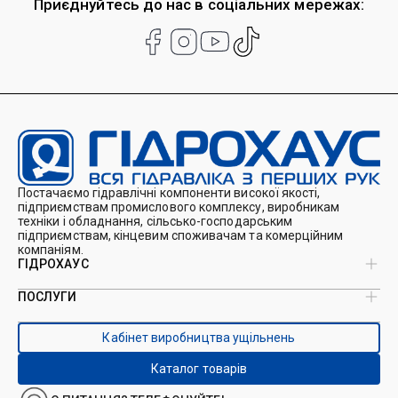
Приєднуйтесь до нас в соціальних мережах:
Постачаємо гідравлічні компоненти високої якості,
підприємствам промислового комплексу, виробникам
техніки і обладнання, сільсько-господарським
підприємствам, кінцевим споживачам та комерційним
компаніям.
ГІДРОХАУС
ПОСЛУГИ
Про нас
Магазин
Виробництво ущільнень
Кейси
Кабінет виробництва ущільнень
Виробництво гідроциліндрів
Каталоги
Ремонт гідроциліндрів
Блог
Каталог товарів
Ремонт і виготовлення РВТ
Контакти
Ремонт техніки