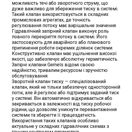
можливість течі або зворотного струму, що
дуже важливо для збереження тиску в системі.
Такий клапан використовується в складних
промислових агрегатах, де точність
регулювання потоку має вирішальне значення.
Гідравлічний запірний клапан виконує роль
повного перекриття потоку в системі. Його
застосовують для аварійного або планового
припинення роботи окремих ділянок системи.
Конструктивно клапан має ущільнення високої
якості, що забезпечує абсолютну герметичність.
Запірні клапани Gemels відомі своєю
надійністю, тривалим ресурсом і зручністю
обслуговування.
Зворотній клапан тиску — спеціалізований
клапан, який не тільки забезпечує односторонній
потік, але й регулює або підтримує заданий тиск
у системі. Він автоматично відкривається або
закривається в залежності від тиску робочої
рідини, що дозволяє уникнути перевантаження
системи та зберегти її працездатність.
Використання таких клапанів особливо
актуальне у складних гідравлічних схемах з
точним контролем параметрів.