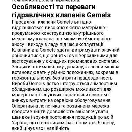
Особливості та переваги
гідравлічних клапанів Gemels
Гідравлічні клапани Gemels вигідно
відрізняються високою якістю матеріалів і
продуманою конструкцією внутрішнього
механізму клапана, що мінімізує ймовірність
зносу і виходу з ладу під час експлуатації.
Клапани від Gemels здатні витримувати значний
робочий тиск, що робить їх універсальними для
застосування у складних промислових системах.
Завдяки оптимальному дизайну, клапани можна
встановлювати у різних положеннях, зокрема в
горизонтальному, без втрати працездатності.
Вироби Gemels легко інтегруються з імпортним
обладнанням, що розширює можливості для
модернізації існуючих гідравлічних систем і
знижує витрати на сервісне обслуговування.
Оперативна логістика та розвинена мережа
представництв дозволяють забезпечувати
швидке і зручне постачання продукції по всій
Україні, що є важливим фактором для бізнесу,
який цінує час і надійність.