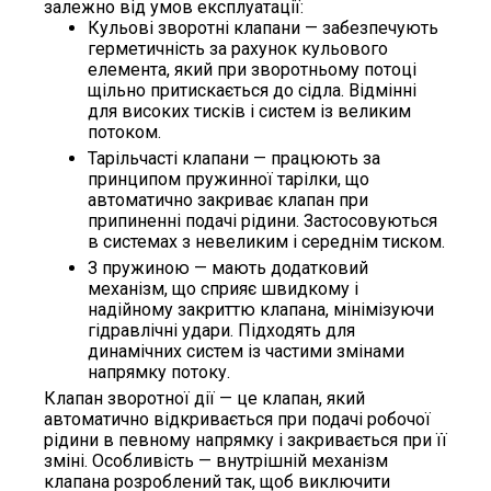
залежно від умов експлуатації:
Кульові зворотні клапани — забезпечують
герметичність за рахунок кульового
елемента, який при зворотньому потоці
щільно притискається до сідла. Відмінні
для високих тисків і систем із великим
потоком.
Тарільчасті клапани — працюють за
принципом пружинної тарілки, що
автоматично закриває клапан при
припиненні подачі рідини. Застосовуються
в системах з невеликим і середнім тиском.
З пружиною — мають додатковий
механізм, що сприяє швидкому і
надійному закриттю клапана, мінімізуючи
гідравлічні удари. Підходять для
динамічних систем із частими змінами
напрямку потоку.
Клапан зворотної дії — це клапан, який
автоматично відкривається при подачі робочої
рідини в певному напрямку і закривається при її
зміні. Особливість — внутрішній механізм
клапана розроблений так, щоб виключити