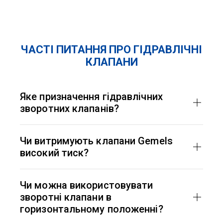
ЧАСТІ ПИТАННЯ ПРО ГІДРАВЛІЧНІ
КЛАПАНИ
Яке призначення гідравлічних
зворотних клапанів?
Зворотні клапани призначені для запобігання
зворотного потоку рідини в гідравлічних
Чи витримують клапани Gemels
системах, що захищає обладнання від
високий тиск?
пошкоджень і забезпечує безпеку роботи
системи.
Так, клапани Gemels розроблені для роботи під
високим тиском, здатні витримувати до сотень
Чи можна використовувати
бар, що підтверджується технічними
зворотні клапани в
випробуваннями та сертифікацією.
горизонтальному положенні?