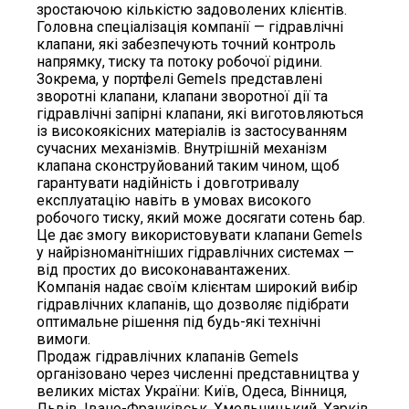
зростаючою кількістю задоволених клієнтів.
Головна спеціалізація компанії — гідравлічні
клапани, які забезпечують точний контроль
напрямку, тиску та потоку робочої рідини.
Зокрема, у портфелі Gemels представлені
зворотні клапани, клапани зворотної дії та
гідравлічні запірні клапани, які виготовляються
із високоякісних матеріалів із застосуванням
сучасних механізмів. Внутрішній механізм
клапана сконструйований таким чином, щоб
гарантувати надійність і довготривалу
експлуатацію навіть в умовах високого
робочого тиску, який може досягати сотень бар.
Це дає змогу використовувати клапани Gemels
у найрізноманітніших гідравлічних системах —
від простих до високонавантажених.
Компанія надає своїм клієнтам широкий вибір
гідравлічних клапанів, що дозволяє підібрати
оптимальне рішення під будь-які технічні
вимоги.
Продаж гідравлічних клапанів Gemels
організовано через численні представництва у
великих містах України: Київ, Одеса, Вінниця,
Львів, Івано-Франківськ, Хмельницький, Харків.