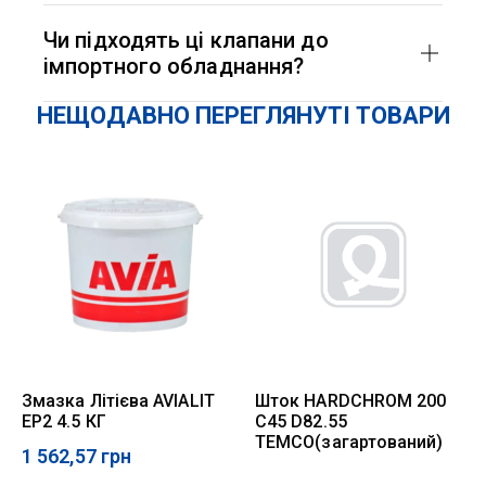
Так, конструкція гідравлічних клапанів Gemels
дозволяє встановлення в будь-якому
Чи підходять ці клапани до
положенні, включаючи горизонтальне, без
імпортного обладнання?
втрати їх працездатності.
Гідравлічні клапани Gemels сумісні з більшістю
НЕЩОДАВНО ПЕРЕГЛЯНУТІ ТОВАРИ
імпортного гідравлічного обладнання завдяки
стандартним розмірам і високій якості
виготовлення.
Змазка Літієва AVIALIT
Шток HARDCHROM 200
EP2 4.5 КГ
C45 D82.55
TEMCO(загартований)
1 562,57
грн