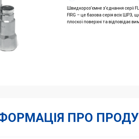
1/2"
d
Швидкороз’ємне з’єднання серії FL
19,7
FIRG – це базова серія всіх ШРЗ,
300bar(папа)
плоскої поверхні та відповідає ви
кількість
НФОРМАЦІЯ ПРО ПРОДУ