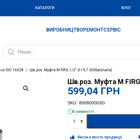
КАТАЛОГИ
БЛОГ
ВИРОБНИЦТВО
РЕМОНТ
СЕРВІС
ace ISO 16028
Шв.роз. Муфта M FIRG 1/2″ d 19,7 300bar(папа)
Шв.роз. Муфта M FIRG 
599,04
ГРН
SKU:
800800003G
В наявності
Шв.роз.
Муфта
M
FIRG
Висока якість продукції