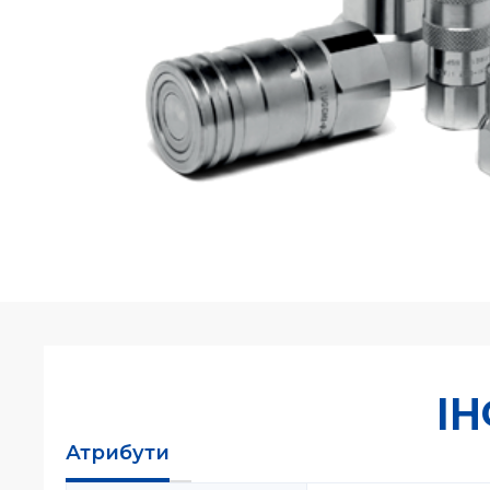
І
Атрибути