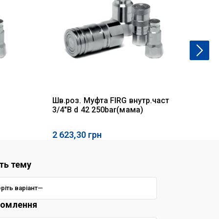
Шв.роз. Муфта FIRG внутр.част
Шв
3/4"B d 42 250bar(мама)
вт
25
2 623,30
грн
1 
ть тему
домлення