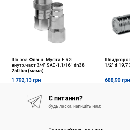
Шв.роз.Фланц. Муфта FIRG
Швидкороз
внутр.част 3/4" SAE-1.1/16'' dn38
1/2" d 19,7
250 bar(мама)
1 792,13
грн
688,90
грн
Є питання?
будь ласка, напишіть нам:
Приєднуйтесь до нас в