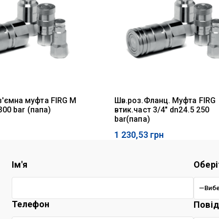
'ємна муфта FIRG M
Шв.роз.Фланц. Муфта FIRG
 300 bar (папа)
втик.част 3/4" dn24.5 250
bar(папа)
1 230,53
грн
Ім'я
Обері
Телефон
Пові