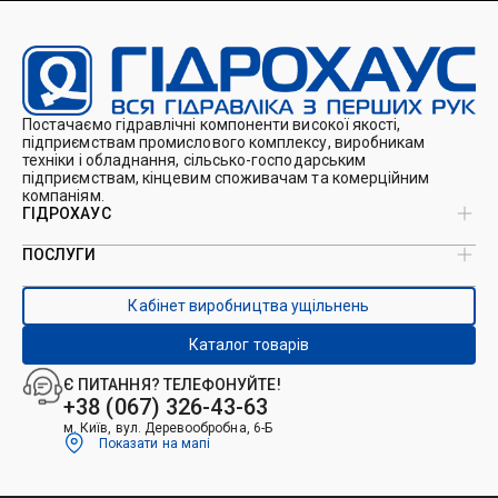
Постачаємо гідравлічні компоненти високої якості,
підприємствам промислового комплексу, виробникам
техніки і обладнання, сільсько-господарським
підприємствам, кінцевим споживачам та комерційним
компаніям.
ГІДРОХАУС
ПОСЛУГИ
Про нас
Магазин
Виробництво ущільнень
Кейси
Кабінет виробництва ущільнень
Виробництво гідроциліндрів
Каталоги
Ремонт гідроциліндрів
Блог
Каталог товарів
Ремонт і виготовлення РВТ
Контакти
Ремонт техніки
Є ПИТАННЯ? ТЕЛЕФОНУЙТЕ!
Гідрофікація авто
+38 (067) 326-43-63
м. Київ, вул. Деревообробна, 6-Б
Показати на мапі