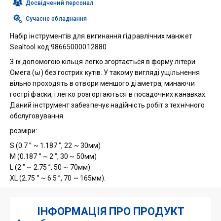
SET)
Досвідчений персонал
кількість
Сучасне обладнання
Набір інструментів для вигинання гідравлічних манжет
Sealtool код 98665000012880
З їх допомогою кільця легко згортається в форму літери
Омега (ω) без гострих кутів. У такому вигляді ущільнення
вільно проходять в отвори меншого діаметра, минаючи
гострі фаски, і легко розгортаються в посадочних канавках.
Даний інструмент забезпечує надійність робіт з технічного
обслуговування.
розміри:
S (0.7 ” ~ 1.187 ”, 22 ~ 30мм)
M (0.187 ” ~ 2 ”, 30 ~ 50мм)
L (2 ” ~ 2.75 ”, 50 ~ 70мм)
XL (2.75 ” ~ 6.5 ”, 70 ~ 165мм).
ІНФОРМАЦІЯ ПРО ПРОДУКТ