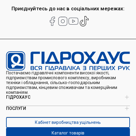
Приєднуйтесь до нас в соціальних мережах:
Постачаємо гідравлічні компоненти високої якості,
підприємствам промислового комплексу, виробникам
техніки і обладнання, сільсько-господарським
підприємствам, кінцевим споживачам та комерційним
компаніям.
ГІДРОХАУС
ПОСЛУГИ
Про нас
Магазин
Виробництво ущільнень
Кейси
Кабінет виробництва ущільнень
Виробництво гідроциліндрів
Каталоги
Ремонт гідроциліндрів
Блог
Каталог товарів