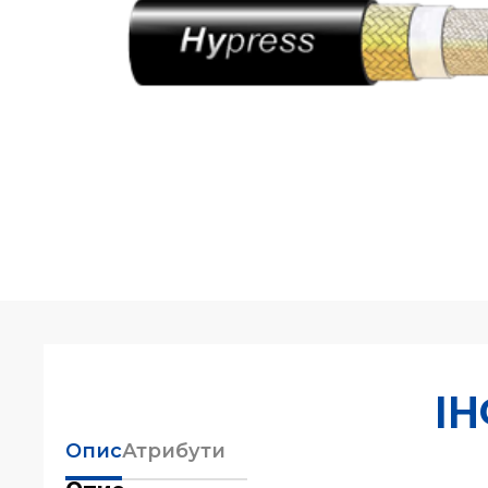
І
Опис
Атрибути