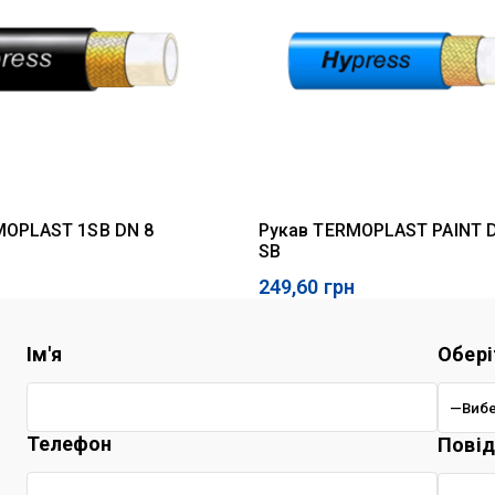
MOPLAST 1SB DN 8
Рукав TERMOPLAST PAINT D
SB
249,60
грн
Ім'я
Обері
Телефон
Пові