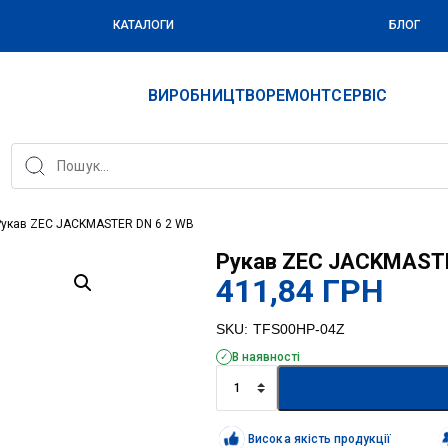
КАТАЛОГИ
БЛОГ
ВИРОБНИЦТВО
РЕМОНТ
СЕРВІС
Рукав ZEC JACKMASTER DN 6 2 WB
Рукав ZEC JACKMASTE
411,84
ГРН
SKU:
TFS00HP-04Z
В наявності
Рукав
ZEC
JACKMASTER
DN
Висока якість продукції