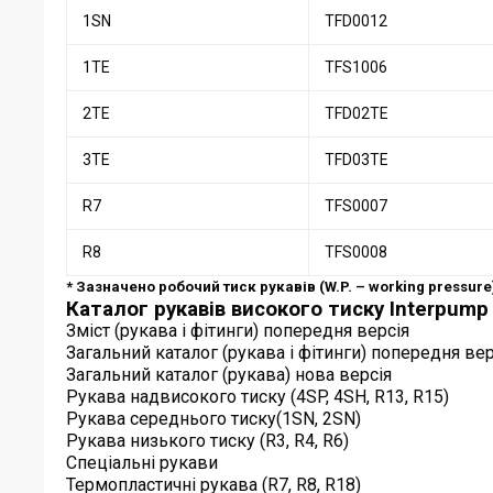
1SN
TFD0012
1TE
TFS1006
2TE
TFD02TE
3TE
TFD03TE
R7
TFS0007
R8
TFS0008
* Зазначено робочий тиск рукавів (W.P. – working pressure)
Каталог рукавів високого тиску Interpump
Зміст (рукава і фітинги) попередня версія
Загальний каталог (рукава і фітинги) попередня вер
Загальний каталог (рукава) нова версія
Рукава надвисокого тиску (4SP, 4SH, R13, R15)
Рукава середнього тиску(1SN, 2SN)
Рукава низького тиску (R3, R4, R6)
Спеціальні рукави
Термопластичні рукава (R7, R8, R18)