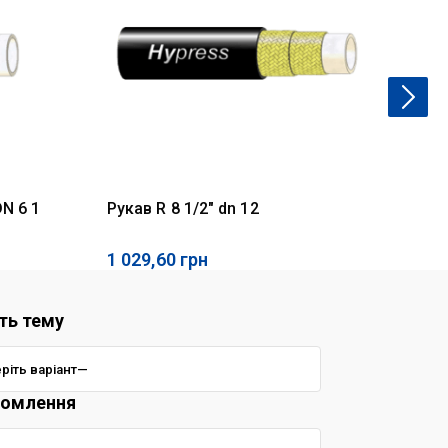
N 6 1
Рукав R 8 1/2" dn 12
Ру
1 029,60
грн
17
ть тему
домлення