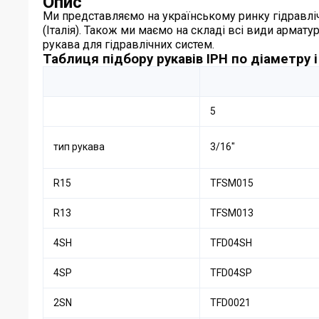
Опис
Ми представляємо на українському ринку гідравлічні
(Італія). Також ми маємо на складі всі види арматур
рукава для гідравлічних систем.
Таблиця підбору рукавів IPH по діаметру 
5
тип рукава
3/16″
R15
TFSM015
R13
TFSM013
4SH
TFD04SH
4SP
TFD04SP
2SN
TFD0021