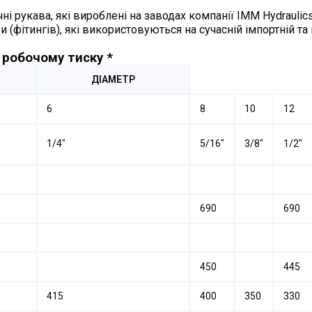
 рукава, які вироблені на заводах компанії IMM Hydraulics
и (фітингів), які використовуються на сучасній імпортній т
і робочому тиску *
ДІАМЕТР
6
8
10
12
1/4″
5/16″
3/8″
1/2″
690
690
450
445
415
400
350
330