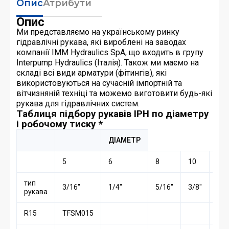
Опис
Атрибути
Опис
Ми представляємо на українському ринку
гідравлічні рукава, які вироблені на заводах
компанії IMM Hydraulics SpA, що входить в групу
Interpump Hydraulics (Італія). Також ми маємо на
складі всі види арматури (фітингів), які
використовуються на сучасній імпортній та
вітчизняній техніці та можемо виготовити будь-які
рукава для гідравлічних систем.
Таблиця підбору рукавів IPH по діаметру
і робочому тиску *
ДІАМЕТР
5
6
8
10
12
тип
3/16″
1/4″
5/16″
3/8″
1/2
рукава
R15
TFSM015