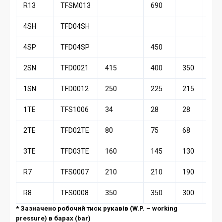
R13
TFSM013
690
690
4SH
TFD04SH
4SP
TFD04SP
450
445
2SN
TFD0021
415
400
350
330
1SN
TFD0012
250
225
215
180
1TE
TFS1006
34
28
28
28
2TE
TFD02TE
80
75
68
63
3TE
TFD03TE
160
145
130
110
R7
TFS0007
210
210
190
160
R8
TFS0008
350
350
300
280
* Зазначено робочий тиск рукавів (W.P. – working
pressure) в барах (bar)