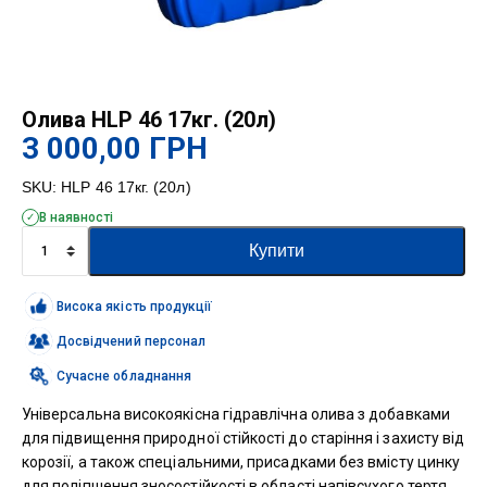
Олива HLP 46 17кг. (20л)
3 000,00
ГРН
SKU:
HLP 46 17кг. (20л)
В наявності
Олива
Купити
HLP
46
17кг.
Висока якість продукції
(20л)
кількість
Досвідчений персонал
Сучасне обладнання
Універсальна високоякісна гідравлічна олива з добавками
для підвищення природної стійкості до старіння і захисту від
корозії, а також спеціальними, присадками без вмісту цинку
для поліпшення зносостійкості в області напівсухого тертя.