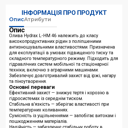
ІНФОРМАЦІЯ ПРО ПРОДУКТ
Опис
Атрибути
Опис
Олива Hydrax L-HM 46 належить до класу
високопродуктивних рідин з поліпшеними
антизношувальними властивостями. Призначена
для експлуатації в умовах підвищеного тиску та
складного температурного режиму. Підходить для
гідравлічних систем мобільної та стаціонарної
техніки, включно з аграрними машинами.
Забезпечує довготривалий захист від іржі, нагару
та піноутворення.
Основні переваги
Ефективний захист — знижує тертя і корозію в
гідросистемах із середнім тиском.
Стабільна в’язкість — зберігає властивості при
температурних коливаннях.
Сумісність із ущільненнями — запобігає витокам і
пошкодженням матеріалів.
Надійність — забезпечує стабільну роботу в