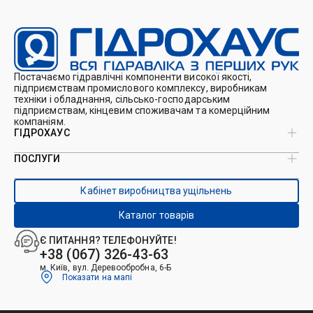
Постачаємо гідравлічні компоненти високої якості,
підприємствам промислового комплексу, виробникам
техніки і обладнання, сільсько-господарським
підприємствам, кінцевим споживачам та комерційним
компаніям.
ГІДРОХАУС
ПОСЛУГИ
Про нас
Магазин
Виробництво ущільнень
Кейси
Кабінет виробництва ущільнень
Виробництво гідроциліндрів
Каталоги
Ремонт гідроциліндрів
Блог
Каталог товарів
Ремонт і виготовлення РВТ
Контакти
Ремонт техніки
Є ПИТАННЯ? ТЕЛЕФОНУЙТЕ!
Гідрофікація авто
+38 (067) 326-43-63
м. Київ, вул. Деревообробна, 6-Б
Показати на мапі