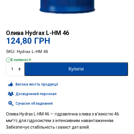
Олива Hydrax L-HM 46
124,80
ГРН
SKU:
Hydrax L-HM 46
В наявності
Олива
Купити
Hydrax
L-
HM
Висока якість продукції
46
кількість
Досвідчений персонал
Сучасне обладнання
Олива Hydrax L-HM 46 — гідравлічна олива з в’язкістю 46
мм²/с для гідросистем з інтенсивним навантаженням.
Забезпечує стабільність і захист деталей.