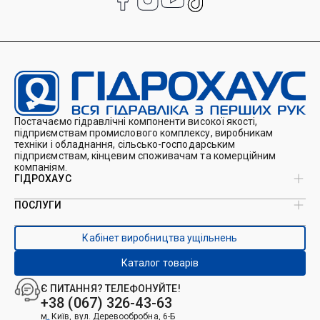
Постачаємо гідравлічні компоненти високої якості,
підприємствам промислового комплексу, виробникам
техніки і обладнання, сільсько-господарським
підприємствам, кінцевим споживачам та комерційним
компаніям.
ГІДРОХАУС
ПОСЛУГИ
Про нас
Магазин
Виробництво ущільнень
Кейси
Кабінет виробництва ущільнень
Виробництво гідроциліндрів
Каталоги
Ремонт гідроциліндрів
Блог
Каталог товарів
Ремонт і виготовлення РВТ
Контакти
Ремонт техніки
Є ПИТАННЯ? ТЕЛЕФОНУЙТЕ!
Гідрофікація авто
+38 (067) 326-43-63
м. Київ, вул. Деревообробна, 6-Б