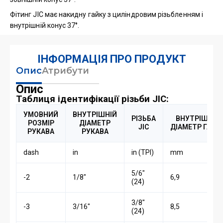
Фітинг JIC має накидну гайку з циліндровим різьбленням і
внутрішній конус 37°.
ІНФОРМАЦІЯ ПРО ПРОДУКТ
Опис
Атрибути
Опис
Таблиця ідентифікації різьби JIC:
УМОВНИЙ
ВНУТРІШНІЙ
РІЗЬБА
ВНУТРІШНІЙ
РОЗМІР
ДІАМЕТР
JIC
ДІАМЕТР ГАЙК
РУКАВА
РУКАВА
dash
in
in (TPI)
mm
5/6″
-2
1/8″
6,9
(24)
3/8″
-3
3/16″
8,5
(24)