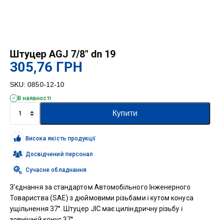
Штуцер AGJ 7/8″ dn 19
305,76
ГРН
SKU:
0850-12-10
В наявності
Штуцер
Купити
AGJ
7/8"
dn
Висока якість продукції
19
кількість
Досвідчений персонал
Сучасне обладнання
З’єднання за стандартом Автомобільного Інженерного
Товариства (SAE) з дюймовими різьбами і кутом конуса
ущільнення 37°. Штуцер JIC має циліндричну різьбу і
зовнішній конус 37°.