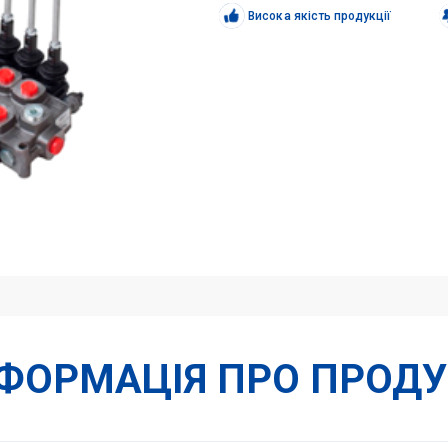
P(KG3-
Висока якість продукції
120)/18L/18L/18L/18L/AET
кількість
НФОРМАЦІЯ ПРО ПРОДУ