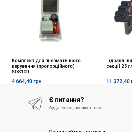
Комплект для пневматичного
Гідравлічн
керування (пропорційного)
секціЇ 25 
SDS100
4 664,40
грн
11 372,40
Є питання?
будь ласка, напишіть нам:
Приєднуйтесь до нас в