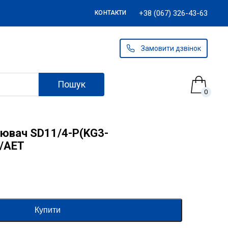
+38 (067) 326-43-63
КОНТАКТИ
Замовити дзвінок
Пошук
0
лювач SD11/4-P(KG3-
L/AET
Купити