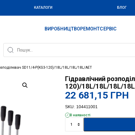
КАТАЛОГИ
БЛОГ
ВИРОБНИЦТВО
РЕМОНТ
СЕРВІС
озподілювач SD11/4-P(KG3-120)/18L/18L/18L/18L/AET
Гідравлічний розподі
120)/18L/18L/18L/18
22 681,15
ГРН
SKU:
104411001
В наявності
Гідравлічний
розподілювач
SD11/4-