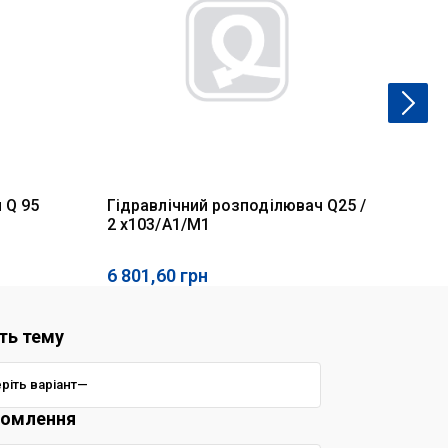
 Q 95
Гідравлічний розподілювач Q25 /
Гі
2 x103/A1/M1
SD
12
6 801,60
грн
11
ть тему
домлення