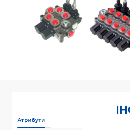
І
Атрибути