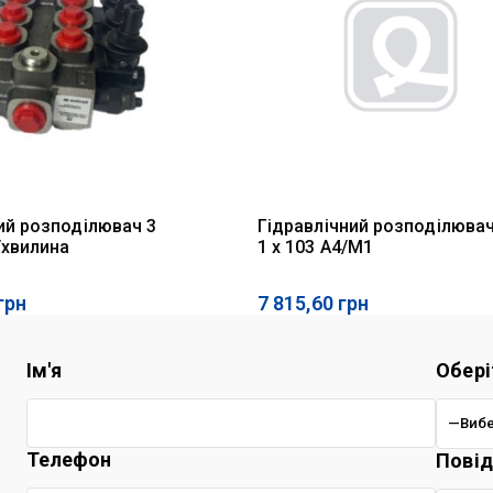
ий розподілювач 3
Гідравлічний розподілювач
л/хвилина
1 x 103 A4/M1
грн
7 815,60
грн
Ім'я
Обері
Телефон
Пові