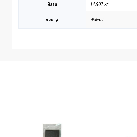
Вага
14,907 кг
Бренд
Walvoil