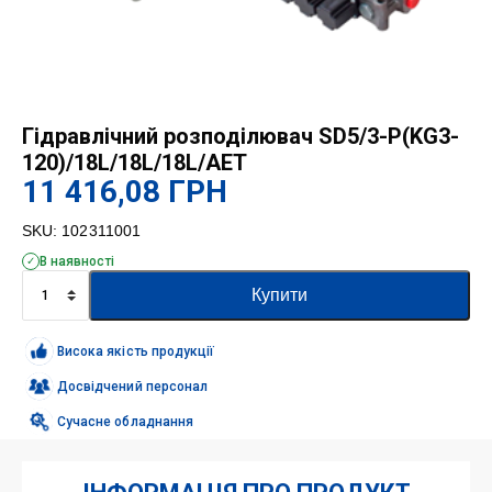
Гідравлічний розподілювач SD5/3-P(KG3-
120)/18L/18L/18L/AET
11 416,08
ГРН
SKU:
102311001
В наявності
Гідравлічний
Купити
розподілювач
SD5/3-
P(KG3-
Висока якість продукції
120)/18L/18L/18L/AET
кількість
Досвідчений персонал
Сучасне обладнання