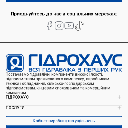
Приєднуйтесь до нас в соціальних мережах:
Постачаємо гідравлічні компоненти високої якості,
підприємствам промислового комплексу, виробникам
техніки і обладнання, сільсько-господарським
підприємствам, кінцевим споживачам та комерційним
компаніям.
ГІДРОХАУС
ПОСЛУГИ
Про нас
Магазин
Виробництво ущільнень
Кейси
Кабінет виробництва ущільнень
Виробництво гідроциліндрів
Каталоги