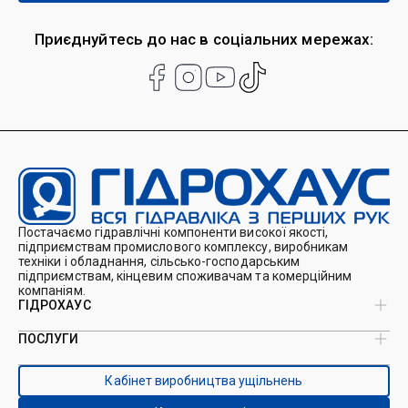
Приєднуйтесь до нас в соціальних мережах:
Постачаємо гідравлічні компоненти високої якості,
підприємствам промислового комплексу, виробникам
техніки і обладнання, сільсько-господарським
підприємствам, кінцевим споживачам та комерційним
компаніям.
ГІДРОХАУС
ПОСЛУГИ
Про нас
Магазин
Виробництво ущільнень
Кейси
Кабінет виробництва ущільнень
Виробництво гідроциліндрів
Каталоги
Ремонт гідроциліндрів