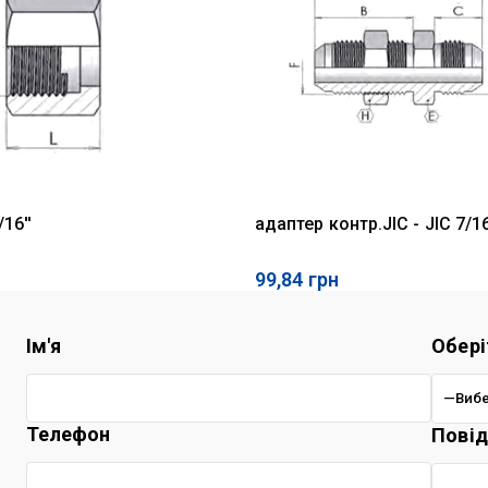
/16''
адаптер контр.JIC - JIC 7/1
99,84
грн
Ім'я
Обері
Телефон
Пові