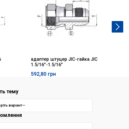
6
адаптер штуцер JIC-гайка JIC
За
1.5/16"-1.5/16"
592,80
грн
62
ть тему
домлення