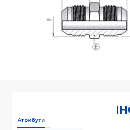
І
Атрибути