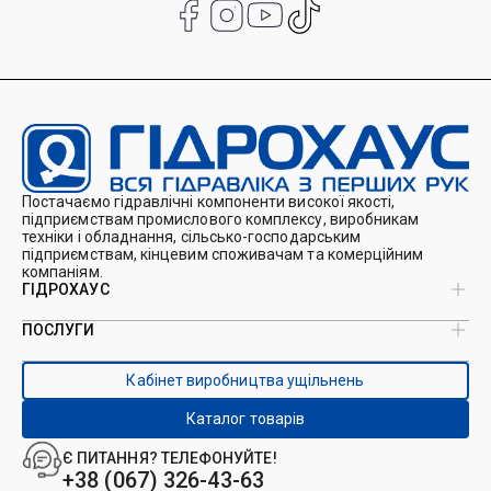
Постачаємо гідравлічні компоненти високої якості,
підприємствам промислового комплексу, виробникам
техніки і обладнання, сільсько-господарським
підприємствам, кінцевим споживачам та комерційним
компаніям.
ГІДРОХАУС
ПОСЛУГИ
Про нас
Магазин
Виробництво ущільнень
Кейси
Кабінет виробництва ущільнень
Виробництво гідроциліндрів
Каталоги
Ремонт гідроциліндрів
Блог
Каталог товарів
Ремонт і виготовлення РВТ
Контакти
Ремонт техніки
Є ПИТАННЯ? ТЕЛЕФОНУЙТЕ!
Гідрофікація авто
+38 (067) 326-43-63