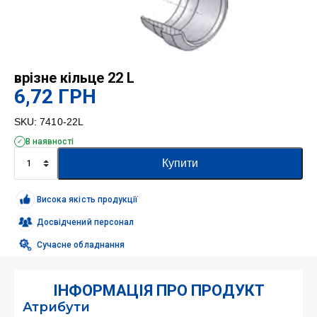
врізне кільце 22 L
6,72
ГРН
SKU:
7410-22L
В наявності
врізне
Купити
кільце
22
L
Висока якість продукції
кількість
Досвідчений персонал
Сучасне обладнання
ІНФОРМАЦІЯ ПРО ПРОДУКТ
Атрибути