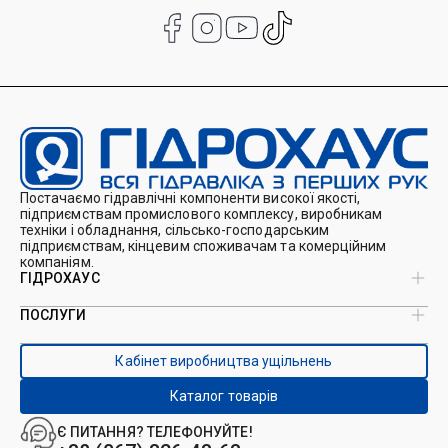
Постачаємо гідравлічні компоненти високої якості,
підприємствам промислового комплексу, виробникам
техніки і обладнання, сільсько-господарським
підприємствам, кінцевим споживачам та комерційним
компаніям.
ГІДРОХАУС
ПОСЛУГИ
Про нас
Магазин
Виробництво ущільнень
Кейси
Кабінет виробництва ущільнень
Виробництво гідроциліндрів
Каталоги
Ремонт гідроциліндрів
Блог
Каталог товарів
Ремонт і виготовлення РВТ
Контакти
Ремонт техніки
Є ПИТАННЯ? ТЕЛЕФОНУЙТЕ!
Гідрофікація авто