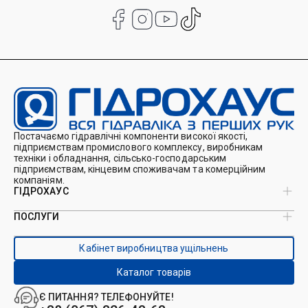
Постачаємо гідравлічні компоненти високої якості,
підприємствам промислового комплексу, виробникам
техніки і обладнання, сільсько-господарським
підприємствам, кінцевим споживачам та комерційним
компаніям.
ГІДРОХАУС
ПОСЛУГИ
Про нас
Магазин
Виробництво ущільнень
Кейси
Кабінет виробництва ущільнень
Виробництво гідроциліндрів
Каталоги
Ремонт гідроциліндрів
Блог
Каталог товарів
Ремонт і виготовлення РВТ
Контакти
Ремонт техніки
Є ПИТАННЯ? ТЕЛЕФОНУЙТЕ!
Гідрофікація авто