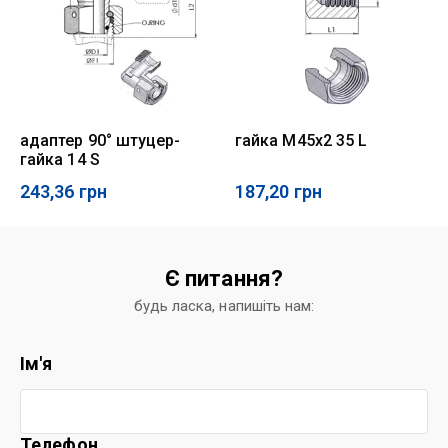
адаптер 90° штуцер-
гайка M45x2 35 L
гайка 14 S
243,36
грн
187,20
грн
Є питання?
будь ласка, напишіть нам:
Ім'я
Телефон