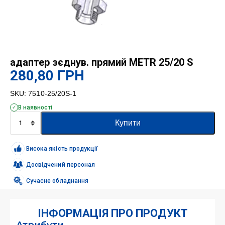
адаптер зєднув. прямий METR 25/20 S
280,80
ГРН
SKU:
7510-25/20S-1
В наявності
адаптер
Купити
зєднув.
прямий
METR
Висока якість продукції
25/20
S
Досвідчений персонал
кількість
Сучасне обладнання
ІНФОРМАЦІЯ ПРО ПРОДУКТ
Атрибути