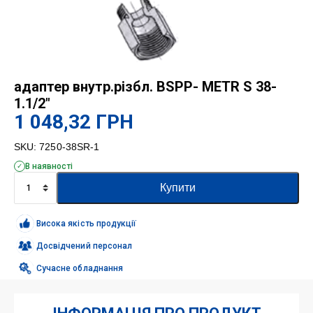
адаптер внутр.різбл. BSPP- METR S 38-
1.1/2″
1 048,32
ГРН
SKU:
7250-38SR-1
В наявності
адаптер
Купити
внутр.різбл.
BSPP-
METR
Висока якість продукції
S
38-
Досвідчений персонал
1.1/2"
Сучасне обладнання
кількість