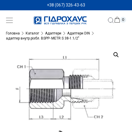
+38 (067) 326-43-63
0
Головна
Каталог
Адаптери
Адаптери DIN
адаптер внутр.різбл. BSPP- METR S 38-1.1/2″