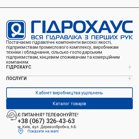
Постачаємо гідравлічні компоненти високої якості,
підприємствам промислового комплексу, виробникам
техніки і обладнання, сільсько-господарським
підприємствам, кінцевим споживачам та комерційним
компаніям.
ГІДРОХАУС
ПОСЛУГИ
Про нас
Магазин
Виробництво ущільнень
Кейси
Кабінет виробництва ущільнень
Виробництво гідроциліндрів
Каталоги
Ремонт гідроциліндрів
Блог
Каталог товарів
Ремонт і виготовлення РВТ
Контакти
Ремонт техніки
Є ПИТАННЯ? ТЕЛЕФОНУЙТЕ!
Гідрофікація авто
+38 (067) 326-43-63
м. Київ, вул. Деревообробна, 6-Б
Показати на мапі