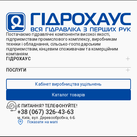
Постачаємо гідравлічні компоненти високої якості,
підприємствам промислового комплексу, виробникам
техніки і обладнання, сільсько-господарським
підприємствам, кінцевим споживачам та комерційним
компаніям.
ГІДРОХАУС
ПОСЛУГИ
Про нас
Магазин
Виробництво ущільнень
Кейси
Кабінет виробництва ущільнень
Виробництво гідроциліндрів
Каталоги
Ремонт гідроциліндрів
Блог
Каталог товарів
Ремонт і виготовлення РВТ
Контакти
Ремонт техніки
Є ПИТАННЯ? ТЕЛЕФОНУЙТЕ!
Гідрофікація авто
+38 (067) 326-43-63
м. Київ, вул. Деревообробна, 6-Б
Показати на мапі