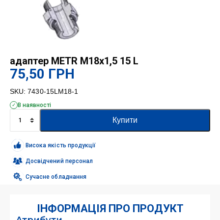
адаптер METR M18x1,5 15 L
75,50
ГРН
SKU:
7430-15LM18-1
В наявності
адаптер
Купити
METR
M18x1,5
15
Висока якість продукції
L
кількість
Досвідчений персонал
Сучасне обладнання
ІНФОРМАЦІЯ ПРО ПРОДУКТ
Атрибути