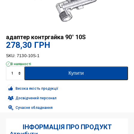
адаптер контргайка 90° 10S
278,30
ГРН
SKU:
7130-10S-1
В наявності
адаптер
Купити
контргайка
90°
10S
Висока якість продукції
кількість
Досвідчений персонал
Сучасне обладнання
ІНФОРМАЦІЯ ПРО ПРОДУКТ
Атрибути