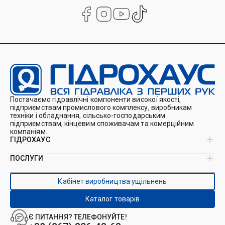
Постачаємо гідравлічні компоненти високої якості,
підприємствам промислового комплексу, виробникам
техніки і обладнання, сільсько-господарським
підприємствам, кінцевим споживачам та комерційним
компаніям.
ГІДРОХАУС
ПОСЛУГИ
Про нас
Магазин
Виробництво ущільнень
Кейси
Кабінет виробництва ущільнень
Виробництво гідроциліндрів
Каталоги
Ремонт гідроциліндрів
Блог
Каталог товарів
Ремонт і виготовлення РВТ
Контакти
Ремонт техніки
Є ПИТАННЯ? ТЕЛЕФОНУЙТЕ!
Гідрофікація авто