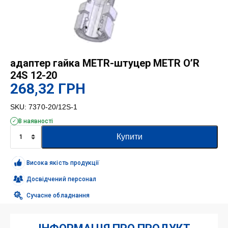
адаптер гайка METR-штуцер METR O’R
24S 12-20
268,32
ГРН
SKU:
7370-20/12S-1
В наявності
адаптер
Купити
гайка
METR-
штуцер
Висока якість продукції
METR
O'R
Досвідчений персонал
24S
Сучасне обладнання
12-
20
кількість