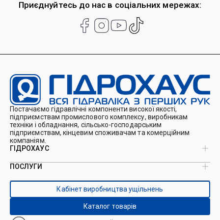
Приєднуйтесь до нас в соціальних мережах:
Постачаємо гідравлічні компоненти високої якості,
підприємствам промислового комплексу, виробникам
техніки і обладнання, сільсько-господарським
підприємствам, кінцевим споживачам та комерційним
компаніям.
ГІДРОХАУС
ПОСЛУГИ
Про нас
Магазин
Виробництво ущільнень
Кейси
Кабінет виробництва ущільнень
Виробництво гідроциліндрів
Каталоги
Ремонт гідроциліндрів
Блог
Каталог товарів
Ремонт і виготовлення РВТ
Контакти