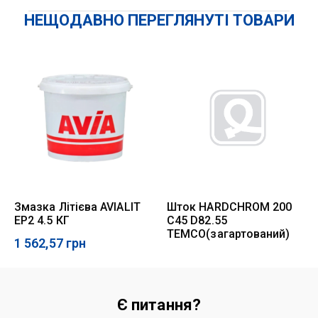
Зупинити техніку, злити систему, замінити рукав,
НЕЩОДАВНО ПЕРЕГЛЯНУТІ ТОВАРИ
перевірити фітинги і герметичність.
Змазка Літієва AVIALIT
Шток HARDCHROM 200
EP2 4.5 КГ
C45 D82.55
TEMCO(загартований)
1 562,57
грн
Є питання?