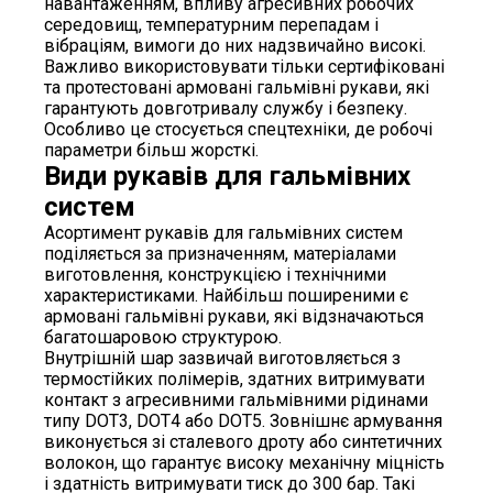
навантаженням, впливу агресивних робочих
середовищ, температурним перепадам і
вібраціям, вимоги до них надзвичайно високі.
Важливо використовувати тільки сертифіковані
та протестовані армовані гальмівні рукави, які
гарантують довготривалу службу і безпеку.
Особливо це стосується спецтехніки, де робочі
параметри більш жорсткі.
Види рукавів для гальмівних
систем
Асортимент рукавів для гальмівних систем
поділяється за призначенням, матеріалами
виготовлення, конструкцією і технічними
характеристиками. Найбільш поширеними є
армовані гальмівні рукави, які відзначаються
багатошаровою структурою.
Внутрішній шар зазвичай виготовляється з
термостійких полімерів, здатних витримувати
контакт з агресивними гальмівними рідинами
типу DOT3, DOT4 або DOT5. Зовнішнє армування
виконується зі сталевого дроту або синтетичних
волокон, що гарантує високу механічну міцність
і здатність витримувати тиск до 300 бар. Такі