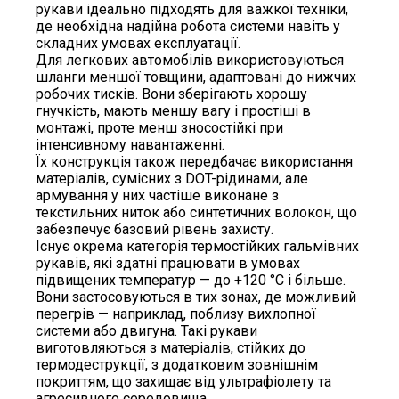
рукави ідеально підходять для важкої техніки,
де необхідна надійна робота системи навіть у
складних умовах експлуатації.
Для легкових автомобілів використовуються
шланги меншої товщини, адаптовані до нижчих
робочих тисків. Вони зберігають хорошу
гнучкість, мають меншу вагу і простіші в
монтажі, проте менш зносостійкі при
інтенсивному навантаженні.
Їх конструкція також передбачає використання
матеріалів, сумісних з DOT-рідинами, але
армування у них частіше виконане з
текстильних ниток або синтетичних волокон, що
забезпечує базовий рівень захисту.
Існує окрема категорія термостійких гальмівних
рукавів, які здатні працювати в умовах
підвищених температур — до +120 °C і більше.
Вони застосовуються в тих зонах, де можливий
перегрів — наприклад, поблизу вихлопної
системи або двигуна. Такі рукави
виготовляються з матеріалів, стійких до
термодеструкції, з додатковим зовнішнім
покриттям, що захищає від ультрафіолету та
агресивного середовища.