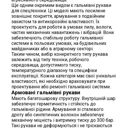
Ще одним окремим видом є гальмівні рукави
для спецтехніки. Ці моделі мають посилене
зовнішнє покриття, армування з подвійним
захистом та антикорозійні властивості. Їх
проектують для роботи в умовах пилу, вологи,
частих механічних навантажень і вібрацій. Вони
забезпечують стабільну роботу гальмівної
системи в польових умовах, на будівельних
майданчиках або в аграрному секторі.
Таким чином, вибір конкретного типу рукава
залежить від типу техніки, робочого
середовища, допустимого тиску,
температурного діапазону та специфіки
експлуатації. Кожна категорія має свої унікальні
властивості, які необхідно враховувати при
проектуванні або ремонті гальмівної системи.
Армовані гальмівні рукави
Мають багатошарову структуру. Внутрішній шар
забезпечує герметичність і стійкість до
гальмівної рідини. Армування зі сталевого
дроту або синтетичних волокон забезпечує
механічну міцність і витримку тиску до 300 бар.
Такі рукави не деформуються і не тріскаються