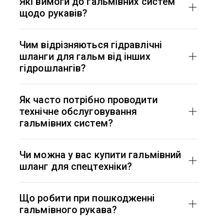
Які вимоги до гальмівних систем
щодо рукавів?
Стійкість до високого тиску, агресивних DOT,
температур, відповідність стандартам ISO/SAE,
Чим відрізняються гідравлічні
герметичність.
шланги для гальм від інших
гідрошлангів?
Працюють з DOT, мають підвищену
герметичність, термостійкість, відповідають
Як часто потрібно проводити
жорстким вимогам безпеки.
технічне обслуговування
гальмівних систем?
Раз на рік або після 20–30 тис. км. Регулярна
візуальна перевірка на знос, тріщини,
Чи можна у вас купити гальмівний
деформації.
шланг для спецтехніки?
Так. Доступні моделі з додатковим захистом і
армуванням, розраховані на високі
Що робити при пошкодженні
навантаження.
гальмівного рукава?