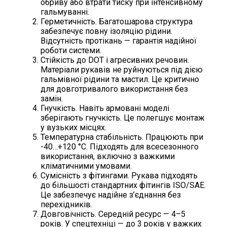
обриву або втрати тиску при інтенсивному
гальмуванні.
Герметичність. Багатошарова структура
забезпечує повну ізоляцію рідини.
Відсутність протікань — гарантія надійної
роботи системи.
Стійкість до DOT і агресивних речовин.
Матеріали рукавів не руйнуються під дією
гальмівної рідини та мастил. Це критично
для довготривалого використання без
замін.
Гнучкість. Навіть армовані моделі
зберігають гнучкість. Це полегшує монтаж
у вузьких місцях.
Температурна стабільність. Працюють при
-40…+120 °C. Підходять для всесезонного
використання, включно з важкими
кліматичними умовами.
Сумісність з фітингами. Рукава підходять
до більшості стандартних фітингів ISO/SAE.
Це забезпечує надійне з’єднання без
перехідників.
Довговічність. Середній ресурс — 4–5
років. У спецтехніці — до 3 років у важких