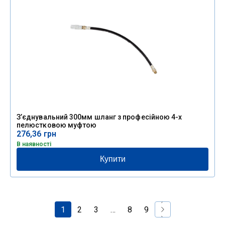
З’єднувальний 300мм шланг з професійною 4-х
пелюстковою муфтою
276,36
грн
В наявності
Купити
1
2
3
…
8
9