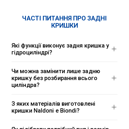
ЧАСТІ ПИТАННЯ ПРО ЗАДНІ
КРИШКИ
Які функції виконує задня кришка у
гідроциліндрі?
Кришки задні для гідроциліндрів фіксують
шток у корпусі циліндра, забезпечують
Чи можна замінити лише задню
герметизацію, утримують ущільнення і
кришку без розбирання всього
підшипники. Вони критично важливі для
циліндра?
безпеки та продуктивності гідросистеми.
У деяких випадках так, але зазвичай
рекомендовано проводити повну ревізію —
З яких матеріалів виготовлені
особливо якщо гідроциліндр працював під
кришки Naldoni e Biondi?
високим тиском або має зношення інших
компонентів гідроциліндра.
Більшість моделей виготовляються зі сталі з
додатковим термічним зміцненням. Для