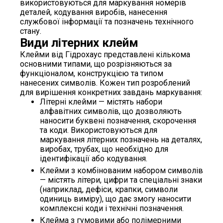
використовуються для маркування номерів
деталей, кодування виробів, нанесення
службової інформації та позначень технічного
стану.
Види літерних клейм
Клейми від Гідрохаус представлені кількома
основними типами, що розрізняються за
функціоналом, конструкцією та типом
нанесених символів. Кожен тип розроблений
для вирішення конкретних завдань маркування:
Літерні клейми — містять набори
алфавітних символів, що дозволяють
наносити буквені позначення, скорочення
та коди. Використовуються для
маркування літерних позначень на деталях,
виробах, трубах, що необхідно для
ідентифікації або кодування.
Клейми з комбінованим набором символів
— містять літери, цифри та спеціальні знаки
(наприклад, дефіси, крапки, символи
одиниць виміру), що дає змогу наносити
комплексні коди і технічні позначення.
Клейма з гумовими або полімерними