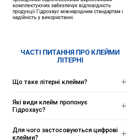
комплектуючих забезпечує відповідність
продукції Гідрохаус міжнародним стандартам і
надійність у використанні.
ЧАСТІ ПИТАННЯ ПРО КЛЕЙМИ
ЛІТЕРНІ
Що таке літерні клейми?
Літерні клейми — це інструменти, які містять
букви алфавіту і використовуються для
Які види клейм пропонує
нанесення буквеної інформації на різні
Гідрохаус?
поверхні. Вони служать для ідентифікації
деталей, обладнання та нанесення службових
Гідрохаус пропонує літерні, цифрові, буквені
позначень.
(комбіновані) клейми, а також роз’ємні клеми,
Для чого застосовуються цифрові
які дозволяють швидко замінювати окремі
клейми?