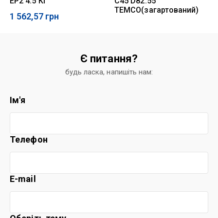
EP2 4.5 КГ
C45 D82.55
TEMCO(загартований)
1 562,57
грн
Є питання?
будь ласка, напишіть нам:
Ім'я
Телефон
E-mail