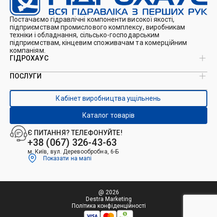
Постачаємо гідравлічні компоненти високої якості,
підприємствам промислового комплексу, виробникам
техніки і обладнання, сільсько-господарським
підприємствам, кінцевим споживачам та комерційним
компаніям.
ГІДРОХАУС
ПОСЛУГИ
Про нас
Магазин
Виробництво ущільнень
Кейси
Кабінет виробництва ущільнень
Виробництво гідроциліндрів
Каталоги
Ремонт гідроциліндрів
Блог
Каталог товарів
Ремонт і виготовлення РВТ
Контакти
Ремонт техніки
Є ПИТАННЯ? ТЕЛЕФОНУЙТЕ!
Гідрофікація авто
+38 (067) 326-43-63
м. Київ, вул. Деревообробна, 6-Б
Показати на мапі
@ 2026
Destra Marketing
Політика конфіденційності