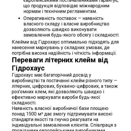
європейськими постачальниками гарантує,
що продукція відповідає міжнародним
нормам і технічним регламентам.
Оперативність поставок — наявність
власного складу і власне виробництво
дозволяють швидко виконувати
замовлення будь-якого обсягу і складності.
Клейми від Гідрохаус оптимально підходять для
нанесення маркувань у складних умовах, де
потрібна висока надійність і чіткість інформації.
Переваги літерних клейм від
Гідрохаус
Гідрохаус має багаторічний досвід у
виробництві та постачанні клейм різного типу —
літерних, цифрових, буквено-цифрових, а також
роз’ємних клем, які дозволяють швидко і
ефективно маркувати вироби будь-якої
складності.
Наявність власної виробничої бази площею
понад 1500 м² дає змогу підтримувати високі
стандарти якості та гнучко реагувати на
індивідуальні замовлення клієнтів. Співпраця з
провідними європейськими виробниками