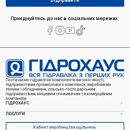
Приєднуйтесь до нас в соціальних мережах:
Постачаємо гідравлічні компоненти високої якості,
підприємствам промислового комплексу, виробникам
техніки і обладнання, сільсько-господарським
підприємствам, кінцевим споживачам та комерційним
компаніям.
ГІДРОХАУС
ПОСЛУГИ
Про нас
Магазин
Виробництво ущільнень
Кейси
Кабінет виробництва ущільнень