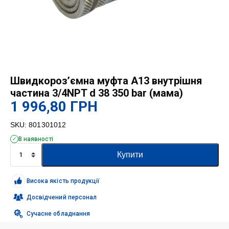
Швидкороз’ємна муфта A13 внутрішня
частина 3/4NPT d 38 350 bar (мама)
1 996,80
ГРН
SKU:
801301012
В наявності
Швидкороз'ємна
Купити
муфта
A13
внутрішня
Висока якість продукції
частина
3/4NPT
Досвідчений персонал
d
Сучасне обладнання
38
350