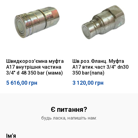
Швидкороз'ємна муфта
Шв.роз.Фланц. Муфта
A17 внутрішня частина
A17 втик.част 3/4" dn30
3/4" d 48 350 bar (мама)
350 bar(папа)
5 616,00
грн
3 120,00
грн
Є питання?
будь ласка, напишіть нам:
Ім'я