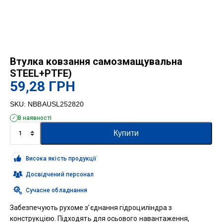
Втулка ковзання самозмащувальна
STEEL+PTFE)
59,28
ГРН
SKU:
NBBAUSL252820
В наявності
Втулка
Купити
ковзання
самозмащувальна
STEEL+PTFE)
Висока якість продукції
кількість
Досвідчений персонал
Сучасне обладнання
Забезпечують рухоме з’єднання гідроциліндра з
конструкцією. Підходять для осьового навантаження,