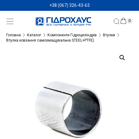
+38 (067) 326-43-63
0
Головна
Каталог
Компоненти Гідроциліндрів
Втулки
Втулка ковзання самозмащувальна STEEL+PTFE)