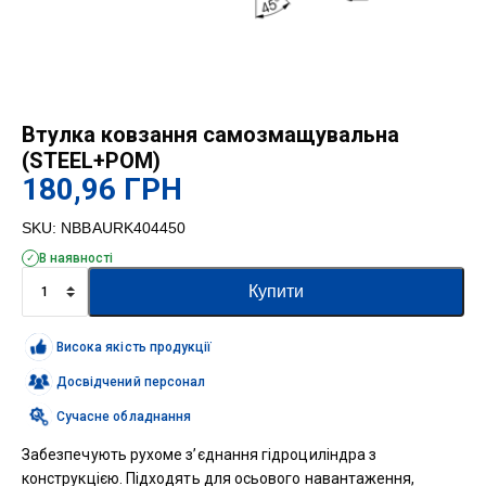
Втулка ковзання самозмащувальна
(STEEL+POM)
180,96
ГРН
SKU:
NBBAURK404450
В наявності
Втулка
Купити
ковзання
самозмащувальна
(STEEL+POM)
Висока якість продукції
кількість
Досвідчений персонал
Сучасне обладнання
Забезпечують рухоме з’єднання гідроциліндра з
конструкцією. Підходять для осьового навантаження,