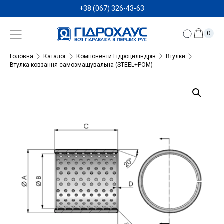
+38 (067) 326-43-63
0
Головна
Каталог
Компоненти Гідроциліндрів
Втулки
Втулка ковзання самозмащувальна (STEEL+POM)