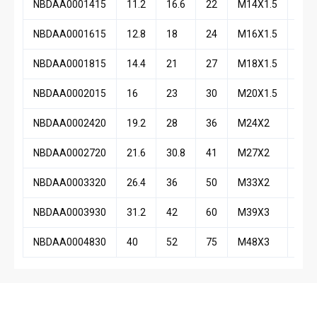
NBDAA0001415
11.2
16.6
22
M14X1.5
0,03
NBDAA0001615
12.8
18
24
M16X1.5
0,03
NBDAA0001815
14.4
21
27
M18X1.5
0,05
NBDAA0002015
16
23
30
M20X1.5
0,06
NBDAA0002420
19.2
28
36
M24X2
0,12
NBDAA0002720
21.6
30.8
41
M27X2
0,17
NBDAA0003320
26.4
36
50
M33X2
0,30
NBDAA0003930
31.2
42
60
M39X3
0,52
NBDAA0004830
40
52
75
M48X3
1,03