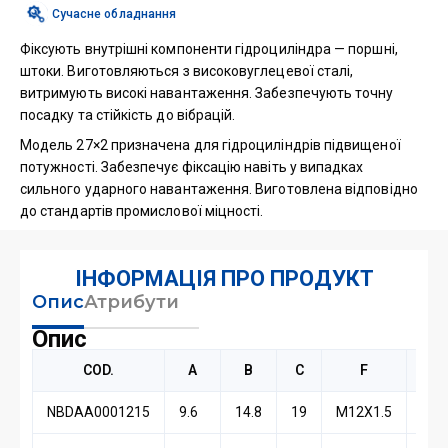
Сучасне обладнання
Фіксують внутрішні компоненти гідроциліндра — поршні,
штоки. Виготовляються з високовуглецевої сталі,
витримують високі навантаження. Забезпечують точну
посадку та стійкість до вібрацій.
Модель 27×2 призначена для гідроциліндрів підвищеної
потужності. Забезпечує фіксацію навіть у випадках
сильного ударного навантаження. Виготовлена відповідно
до стандартів промислової міцності.
ІНФОРМАЦІЯ ПРО ПРОДУКТ
Опис
Атрибути
Опис
COD.
A
B
C
F
Kg
NBDAA0001215
9.6
14.8
19
M12X1.5
0,02