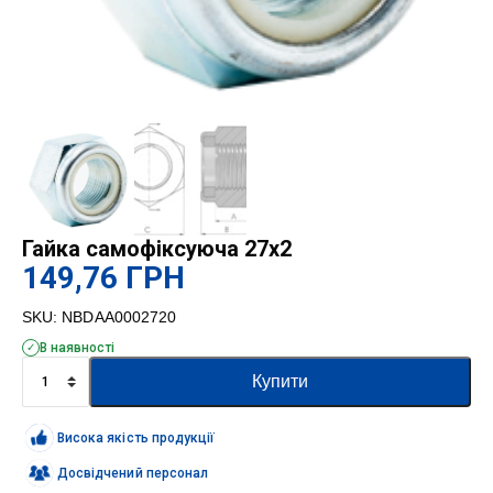
Гайка самофіксуюча 27х2
149,76
ГРН
SKU:
NBDAA0002720
В наявності
Гайка
Купити
самофіксуюча
27х2
кількість
Висока якість продукції
Досвідчений персонал