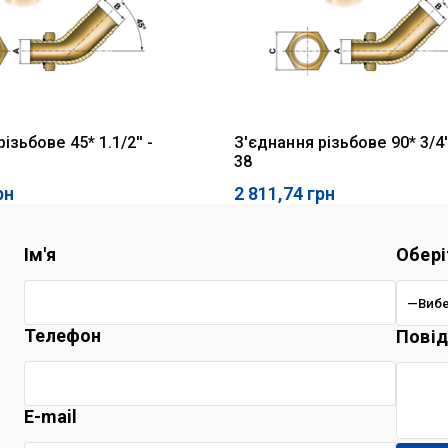
ізьбове 45* 1.1/2'' -
З'єднання різьбове 90* 3/4''
38
рн
2 811,74
грн
Ім'я
Обері
Телефон
Пові
E-mail