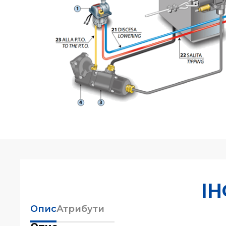
І
Опис
Атрибути