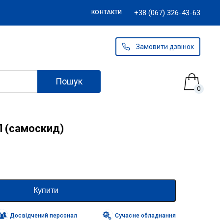
+38 (067) 326-43-63
КОНТАКТИ
Замовити дзвінок
Пошук
0
П (самоскид)
Купити
Досвідчений персонал
Сучасне обладнання