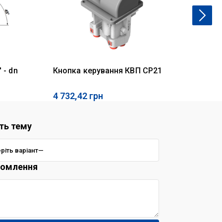
 - dn
Кнопка керування КВП CP21
Кл
4 732,42
грн
23
ть тему
домлення