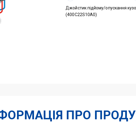
кількість
Джойстик підйому/опускання куз
(400C22S10A0)
НФОРМАЦІЯ ПРО ПРОДУ