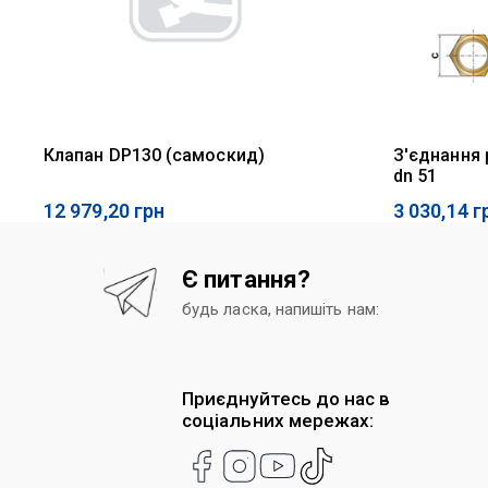
Клапан DP130 (самоскид)
З'єднання р
dn 51
12 979,20
грн
3 030,14
г
Є питання?
будь ласка, напишіть нам:
Приєднуйтесь до нас в
соціальних мережах: