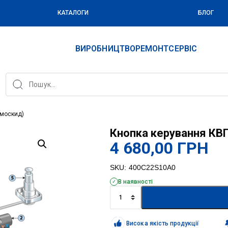
КАТАЛОГИ
БЛОГ
ВИРОБНИЦТВО
РЕМОНТ
СЕРВІС
амоскид)
Кнопка керування КВ
4 680,00
ГРН
SKU:
400C22S10A0
В наявності
Кнопка
керування
КВП
(самоскид)
Висока якість продукції