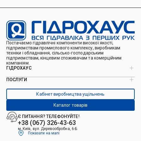
Постачаємо гідравлічні компоненти високої якості,
підприємствам промислового комплексу, виробникам
техніки і обладнання, сільсько-господарським
підприємствам, кінцевим споживачам та комерційним
компаніям.
ГІДРОХАУС
ПОСЛУГИ
Про нас
Магазин
Виробництво ущільнень
Кейси
Кабінет виробництва ущільнень
Виробництво гідроциліндрів
Каталоги
Ремонт гідроциліндрів
Блог
Каталог товарів
Ремонт і виготовлення РВТ
Контакти
Ремонт техніки
Є ПИТАННЯ? ТЕЛЕФОНУЙТЕ!
Гідрофікація авто
+38 (067) 326-43-63
м. Київ, вул. Деревообробна, 6-Б
Показати на мапі