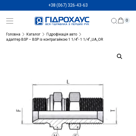
+38 (067) 326-43-63
0
Головна
Каталог
Гідрофікація авто
адаптер BSP – BSP із контрагайкою 1 1/4″- 1 1/4″_UA_OR