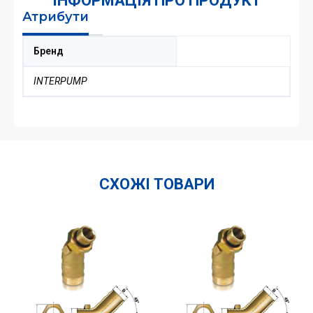
ІНФОРМАЦІЯ ПРО ПРОДУКТ
1/4"_UA_OR
кількість
Атрибути
Бренд
INTERPUMP
СХОЖІ ТОВАРИ