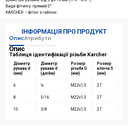
Види фітингу: прямий 0°
KARCHER – фітінг з гайкою
ІНФОРМАЦІЯ ПРО ПРОДУКТ
Опис
Атрибути
Опис
Таблиця ідентифікації різьби Karcher
Діаметр
Діаметр
Розмір
Розмір
рукава d
рукава d
різьби D
ключа S
(мм)
(дюйм)
(мм)
(мм)
6
¼
М22х1,5
27
8
5/16
М22х1,5
27
10
3/8
М22х1,5
27