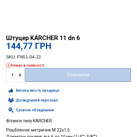
Штуцер KARCHER 11 dn 6
144,77
ГРН
SKU:
FN51-04-22
Немає в наявності
Штуцер
Замовити
KARCHER
11
dn
Висока якість продукції
6
кількість
Досвідчений персонал
Сучасне обладнання
Фітинги типу KARCHER
Різьблення: метричне М 22х1,5
Діаметри рукавів: від 6 до 10 мм (1/4″”-3/8″”)